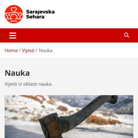
Skip
to
content
Sarajevska sehara
Gdje još uvijek ima pravo dobrih priča…
Home
Vijesti
Nauka
Nauka
Vijesti iz oblasti nauka.