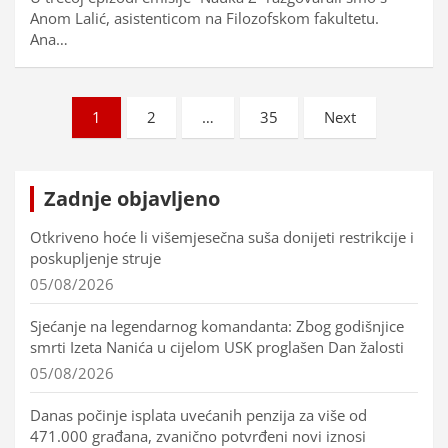
Anom Lalić, asistenticom na Filozofskom fakultetu.
Ana…
Brojevi
1
2
…
35
Next
stranica
objava
Zadnje objavljeno
Otkriveno hoće li višemjesečna suša donijeti restrikcije i
poskupljenje struje
05/08/2026
Sjećanje na legendarnog komandanta: Zbog godišnjice
smrti Izeta Nanića u cijelom USK proglašen Dan žalosti
05/08/2026
Danas počinje isplata uvećanih penzija za više od
471.000 građana, zvanično potvrđeni novi iznosi