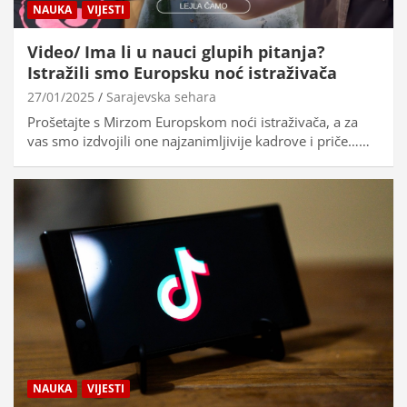
NAUKA
VIJESTI
Video/ Ima li u nauci glupih pitanja?
Istražili smo Europsku noć istraživača
27/01/2025
Sarajevska sehara
Prošetajte s Mirzom Europskom noći istraživača, a za
vas smo izdvojili one najzanimljivije kadrove i priče……
NAUKA
VIJESTI