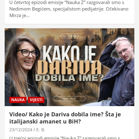
U četvrtoj epizodi emisije “Nauka Z” razgovarali smo s
Nedimom Begićem, specijalistom pedijatrije. Očekivano
Mirza je…
NAUKA
VIJESTI
Video/ Kako je Dariva dobila ime? Šta je
italijanski amanet u BiH?
23/12/2024
E. B.
U trećoj epizodi emisije “Nauka Z” razgovarali smo s