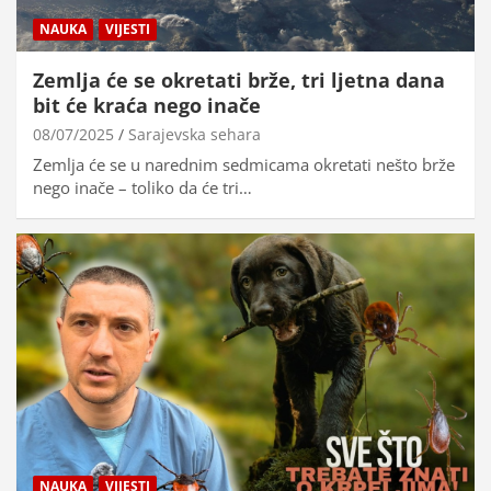
NAUKA
VIJESTI
Zemlja će se okretati brže, tri ljetna dana
bit će kraća nego inače
08/07/2025
Sarajevska sehara
Zemlja će se u narednim sedmicama okretati nešto brže
nego inače – toliko da će tri…
NAUKA
VIJESTI