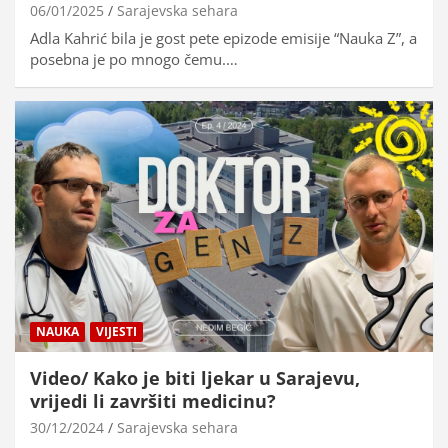
06/01/2025
Sarajevska sehara
Adla Kahrić bila je gost pete epizode emisije “Nauka Z”, a
posebna je po mnogo čemu.…
NAUKA
VIJESTI
Video/ Kako je biti ljekar u Sarajevu,
vrijedi li završiti medicinu?
30/12/2024
Sarajevska sehara