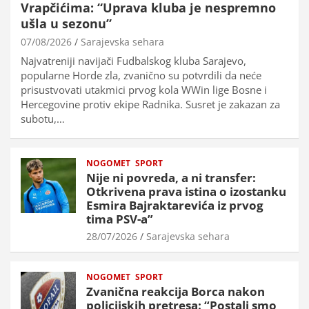
Vrapčićima: “Uprava kluba je nespremno
ušla u sezonu”
07/08/2026
Sarajevska sehara
Najvatreniji navijači Fudbalskog kluba Sarajevo,
popularne Horde zla, zvanično su potvrdili da neće
prisustvovati utakmici prvog kola WWin lige Bosne i
Hercegovine protiv ekipe Radnika. Susret je zakazan za
subotu,…
NOGOMET
SPORT
Nije ni povreda, a ni transfer:
Otkrivena prava istina o izostanku
Esmira Bajraktarevića iz prvog
tima PSV-a”
28/07/2026
Sarajevska sehara
NOGOMET
SPORT
Zvanična reakcija Borca nakon
policijskih pretresa: “Postali smo