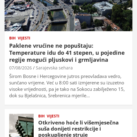
BIH
VIJESTI
Paklene vrućine ne popuštaju:
Temperature idu do 41 stepen, u pojedine
regije mogući pljuskovi i grmljavina
07/08/2026
Sarajevska sehara
Širom Bosne i Hercegovine jutros preovladava vedro,
sunčano vrijeme. Već u 8:00 sati izmjerene su izuzetno
visoke vrijednosti, pa je tako na Sokocu zabilježeno 15,
dok su Bjelašnica, Srebrenica mjerile…
BIH
VIJESTI
Otkriveno hoće li višemjesečna
suša donijeti restrikcije i
poskupljenje struje