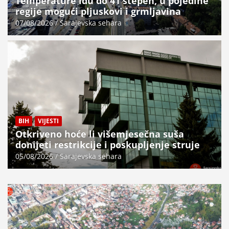
Temperature idu do 41 stepen, u pojedine
regije mogući pljuskovi i grmljavina
07/08/2026
Sarajevska sehara
BIH
VIJESTI
Otkriveno hoće li višemjesečna suša
donijeti restrikcije i poskupljenje struje
05/08/2026
Sarajevska sehara