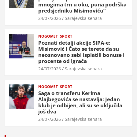
mnogima trn u oku, puna podrška
predsjedniku Misimoviću”
24/07/2026
Sarajevska sehara
NOGOMET
SPORT
Poznati detalji akcije SIPA-e:
Misimović i Čato se terete da su
neosnovano sebi isplatili bonuse i
procente od igrača
24/07/2026
Sarajevska sehara
NOGOMET
SPORT
Saga o transferu Kerima
Alajbegovića se nastavlja: Jedan
klub je odbijen, ali su se uključila
još dva
24/07/2026
Sarajevska sehara