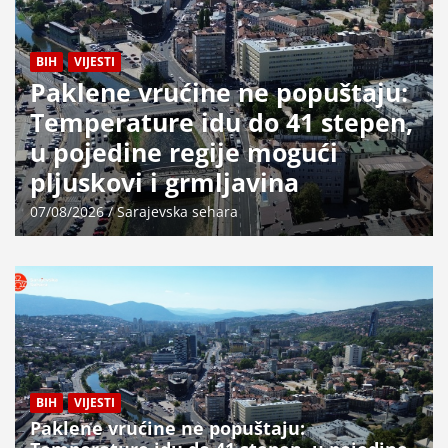
BIH
VIJESTI
Paklene vrućine ne popuštaju:
Temperature idu do 41 stepen,
u pojedine regije mogući
pljuskovi i grmljavina
07/08/2026
Sarajevska sehara
BIH
VIJESTI
Paklene vrućine ne popuštaju: