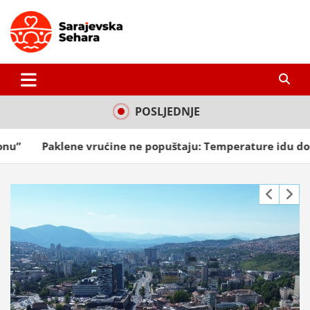
Skip
to
content
Sarajevska sehara
Gdje još uvijek ima pravo dobrih priča…
POSLJEDNJE
 vrućine ne popuštaju: Temperature idu do 41 stepen, u poj