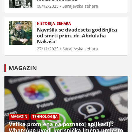
08/12/2025
Sarajevska sehara
HISTORIJA
SEHARA
Navršila se dvadeseta godišnjica
od smrti prim. dr. Abdulaha
Nakaša
27/11/2025
Sarajevska sehara
MAGAZIN
MAGAZIN
TEHNOLOGIJA
Velika promjena na poznatoj aplikaciji:
WhatsApp uvodi korisnička imena umjesto