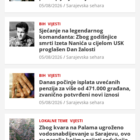
05/08/2026
Sarajevska sehara
BIH
VIJESTI
Sjećanje na legendarnog
komandanta: Zbog godišnjice
smrti Izeta Nanića u cijelom USK
proglašen Dan žalosti
05/08/2026
Sarajevska sehara
BIH
VIJESTI
Danas počinje isplata uvećanih
penzija za više od 471.000 građana,
zvanično potvrđeni novi iznosi
05/08/2026
Sarajevska sehara
LOKALNE TEME
VIJESTI
Zbog kvara na Palama ugroženo
vodosnabdijevanje u Sarajevu, ovo
su naselja kojima prijeti redukcije