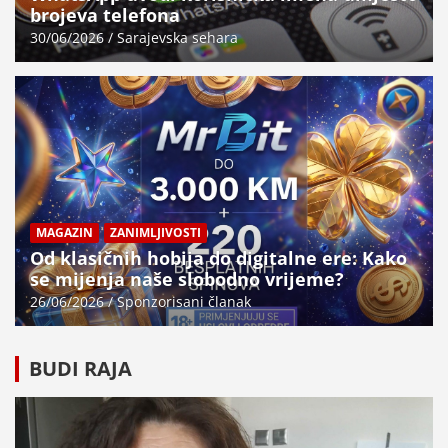
brojeva telefona
30/06/2026
Sarajevska sehara
MAGAZIN
ZANIMLJIVOSTI
Od klasičnih hobija do digitalne ere: Kako
se mijenja naše slobodno vrijeme?
26/06/2026
Sponzorisani članak
BUDI RAJA