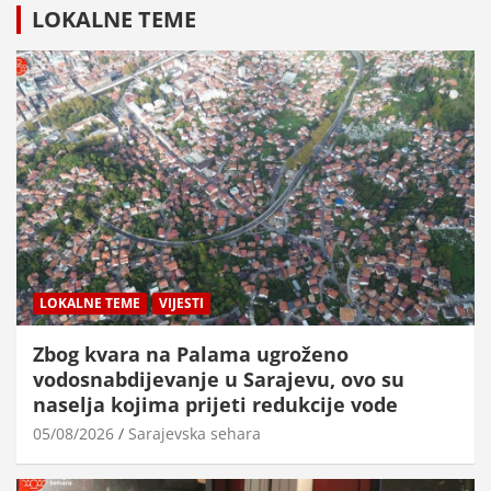
LOKALNE TEME
LOKALNE TEME
VIJESTI
Zbog kvara na Palama ugroženo
vodosnabdijevanje u Sarajevu, ovo su
naselja kojima prijeti redukcije vode
05/08/2026
Sarajevska sehara