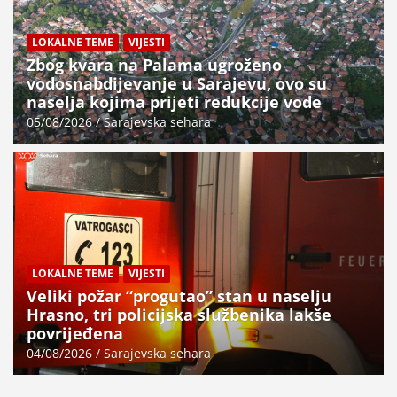
LOKALNE TEME
VIJESTI
Zbog kvara na Palama ugroženo
vodosnabdijevanje u Sarajevu, ovo su
naselja kojima prijeti redukcije vode
05/08/2026
Sarajevska sehara
LOKALNE TEME
VIJESTI
Veliki požar “progutao” stan u naselju
Hrasno, tri policijska službenika lakše
povrijeđena
04/08/2026
Sarajevska sehara