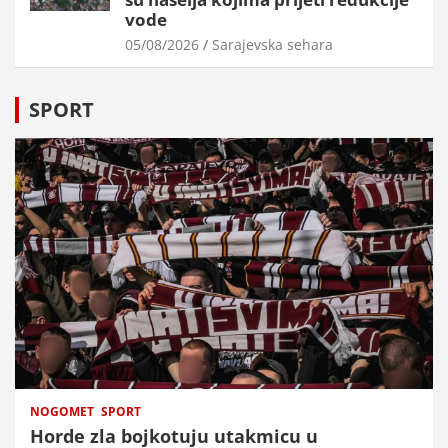
vode
05/08/2026
Sarajevska sehara
SPORT
NOGOMET
SPORT
Horde zla bojkotuju utakmicu u