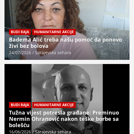
BUDI RAJA
HUMANITARNE AKCIJE
Badema Alić treba našu pomoć da ponovo
živi bez bolova
24/07/2026
Sarajevska sehara
BUDI RAJA
HUMANITARNE AKCIJE
Tužna vijest potresla građane: Preminuo
Nermin Ohranović nakon teške borbe sa
bolešću
16/06/2026
Sarajevska sehara