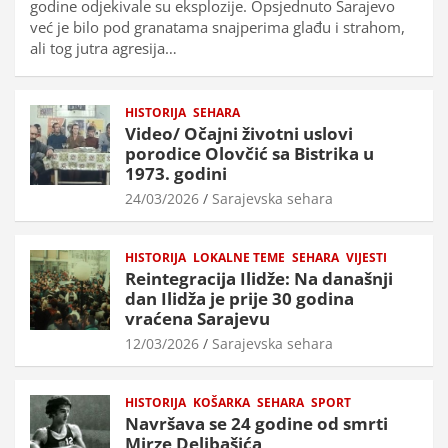
godine odjekivale su eksplozije. Opsjednuto Sarajevo
već je bilo pod granatama snajperima glađu i strahom,
ali tog jutra agresija…
HISTORIJA
SEHARA
Video/ Očajni životni uslovi
porodice Olovčić sa Bistrika u
1973. godini
24/03/2026
Sarajevska sehara
HISTORIJA
LOKALNE TEME
SEHARA
VIJESTI
Reintegracija Ilidže: Na današnji
dan Ilidža je prije 30 godina
vraćena Sarajevu
12/03/2026
Sarajevska sehara
HISTORIJA
KOŠARKA
SEHARA
SPORT
Navršava se 24 godine od smrti
Mirze Delibašića