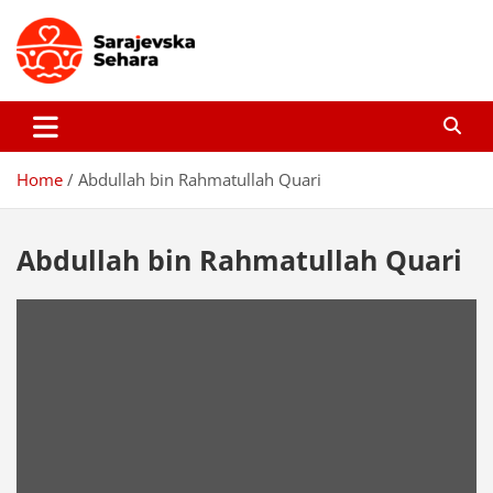
Skip
to
content
Sarajevska sehara
Gdje još uvijek ima pravo dobrih priča…
Home
Abdullah bin Rahmatullah Quari
Abdullah bin Rahmatullah Quari