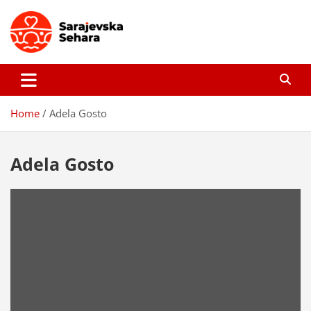
Skip
to
content
Sarajevska sehara
Gdje još uvijek ima pravo dobrih priča…
Home
Adela Gosto
Adela Gosto