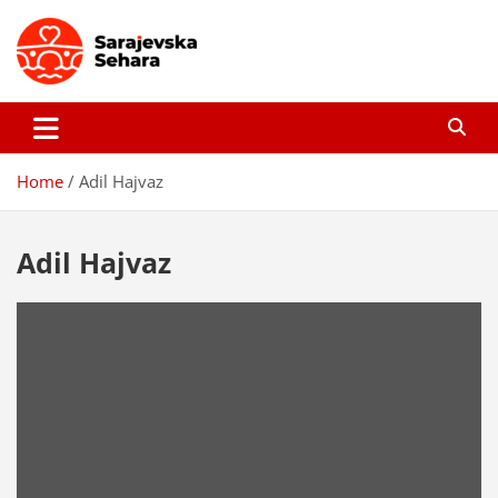
Skip
to
content
Sarajevska sehara
Gdje još uvijek ima pravo dobrih priča…
Home
Adil Hajvaz
Adil Hajvaz