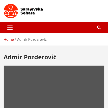
Skip
to
content
Sarajevska sehara
Gdje još uvijek ima pravo dobrih priča…
Home
Admir Pozderović
Admir Pozderović