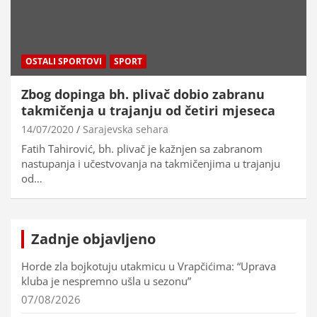
OSTALI SPORTOVI
SPORT
Zbog dopinga bh. plivač dobio zabranu
takmičenja u trajanju od četiri mjeseca
14/07/2020
Sarajevska sehara
Fatih Tahirović, bh. plivač je kažnjen sa zabranom
nastupanja i učestvovanja na takmičenjima u trajanju
od…
Zadnje objavljeno
Horde zla bojkotuju utakmicu u Vrapčićima: “Uprava
kluba je nespremno ušla u sezonu”
07/08/2026