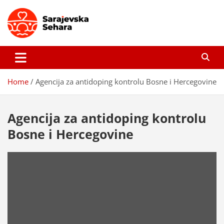
Skip
to
content
Sarajevska sehara
Gdje još uvijek ima pravo dobrih priča…
Home
Agencija za antidoping kontrolu Bosne i Hercegovine
Agencija za antidoping kontrolu
Bosne i Hercegovine