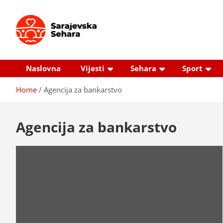
Skip
to
content
Sarajevska sehara
Gdje još uvijek ima pravo dobrih priča…
Naslovna
Vijesti
Sehara
Sport
Home
Agencija za bankarstvo
Agencija za bankarstvo