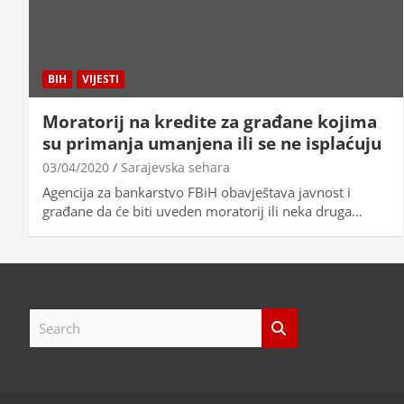
BIH
VIJESTI
Moratorij na kredite za građane kojima
su primanja umanjena ili se ne isplaćuju
03/04/2020
Sarajevska sehara
Agencija za bankarstvo FBiH obavještava javnost i
građane da će biti uveden moratorij ili neka druga…
S
e
a
r
c