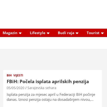
Magazin
Lifestyle
Budi raja
Tourist
BIH
VIJESTI
FBiH: Počela isplata aprilskih penzija
05/05/2020
Sarajevska sehara
Isplata penzija za mjesec april u Federaciji BiH počinje
danas. Iznosi penzija ostaju na dosadašnjem nivou,…