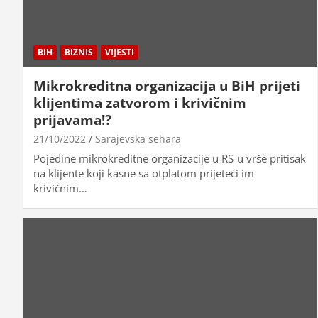
BIH
BIZNIS
VIJESTI
Mikrokreditna organizacija u BiH prijeti
klijentima zatvorom i krivičnim
prijavama!?
21/10/2022
Sarajevska sehara
Pojedine mikrokreditne organizacije u RS-u vrše pritisak
na klijente koji kasne sa otplatom prijeteći im
krivičnim…