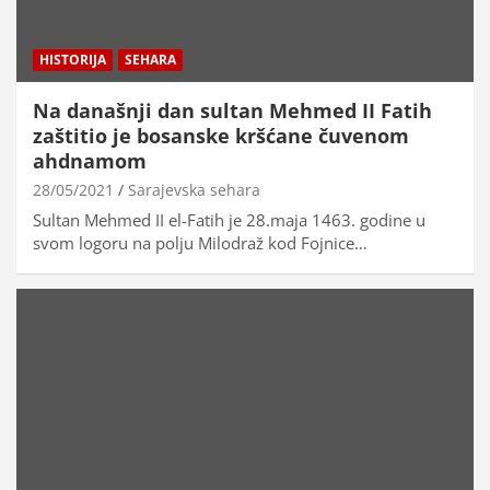
HISTORIJA
SEHARA
Na današnji dan sultan Mehmed II Fatih
zaštitio je bosanske kršćane čuvenom
ahdnamom
28/05/2021
Sarajevska sehara
Sultan Mehmed II el-Fatih je 28.maja 1463. godine u
svom logoru na polju Milodraž kod Fojnice…