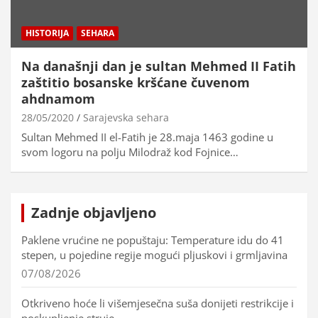
HISTORIJA
SEHARA
Na današnji dan je sultan Mehmed II Fatih
zaštitio bosanske kršćane čuvenom
ahdnamom
28/05/2020
Sarajevska sehara
Sultan Mehmed II el-Fatih je 28.maja 1463 godine u
svom logoru na polju Milodraž kod Fojnice…
Zadnje objavljeno
Paklene vrućine ne popuštaju: Temperature idu do 41
stepen, u pojedine regije mogući pljuskovi i grmljavina
07/08/2026
Otkriveno hoće li višemjesečna suša donijeti restrikcije i
poskupljenje struje