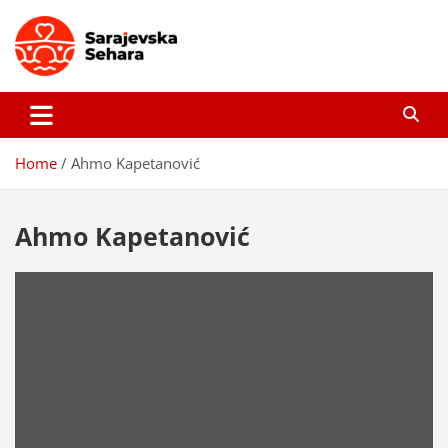
Skip
to
content
Sarajevska sehara
Gdje još uvijek ima pravo dobrih priča…
Home
Ahmo Kapetanović
Ahmo Kapetanović