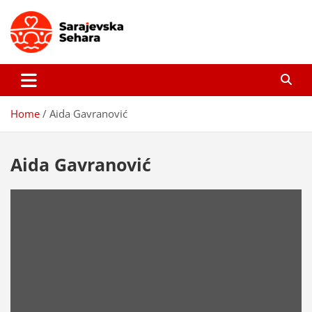
Skip
to
content
Sarajevska sehara
Gdje još uvijek ima pravo dobrih priča…
Home
Aida Gavranović
Aida Gavranović