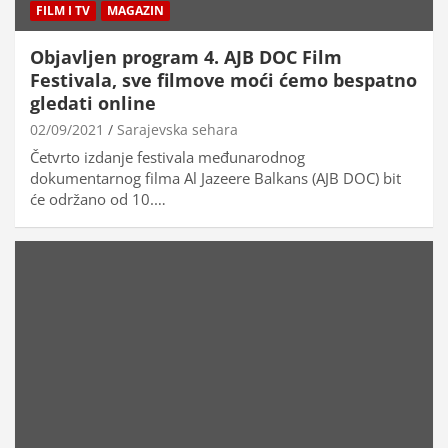
FILM I TV
MAGAZIN
Objavljen program 4. AJB DOC Film
Festivala, sve filmove moći ćemo bespatno
gledati online
02/09/2021
Sarajevska sehara
Četvrto izdanje festivala međunarodnog
dokumentarnog filma Al Jazeere Balkans (AJB DOC) bit
će održano od 10.…