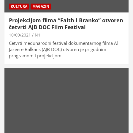
KULTURA
MAGAZIN
Projekcijom filma “Faith i Branko” otvoren
četvrti AJB DOC Film Festival
10/09/2021
N1
Četvrti međunarodni festival dokumentarnog filma Al
Jazeere Balkans (AJB DOC) otvoren je prigodnim
programom i projekcijom…