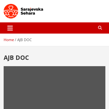
Skip
to
content
Sarajevska sehara
Gdje još uvijek ima pravo dobrih priča…
Home
AJB DOC
AJB DOC