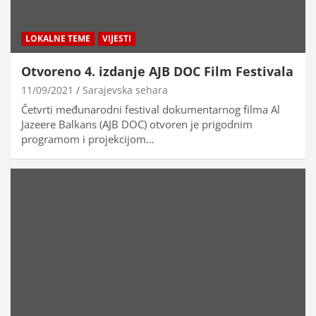
LOKALNE TEME
VIJESTI
Otvoreno 4. izdanje AJB DOC Film Festivala
11/09/2021
Sarajevska sehara
Četvrti međunarodni festival dokumentarnog filma Al
Jazeere Balkans (AJB DOC) otvoren je prigodnim
programom i projekcijom…