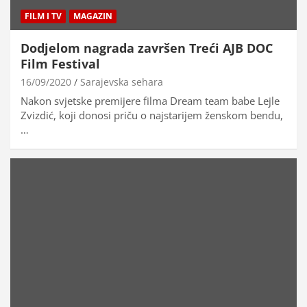
FILM I TV
MAGAZIN
Dodjelom nagrada završen Treći AJB DOC
Film Festival
16/09/2020
Sarajevska sehara
Nakon svjetske premijere filma Dream team babe Lejle
Zvizdić, koji donosi priču o najstarijem ženskom bendu,
…