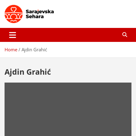
Skip
to
content
Sarajevska sehara
Gdje još uvijek ima pravo dobrih priča…
Home
Ajdin Grahić
Ajdin Grahić