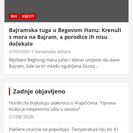
BIH
VIJESTI
Bajramska tuga u Begovom Hanu: Krenuli
s mora na Bajram, a porodice ih nisu
dočekale
21/07/2021
Sarajevska sehara
Mještani Begovog Hana jučer i danas umjesto da slave
Bajram, žale za tri mlada izgubljena života…
Zadnje objavljeno
Horde zla bojkotuju utakmicu u Vrapčićima: “Uprava
kluba je nespremno ušla u sezonu”
07/08/2026
Paklene vrućine ne popuštaju: Temperature idu do 41