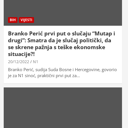
BIH
VIJESTI
Branko Perić prvi put o slučaju “Mutap i
drugi”: Smatra da je slučaj politički, da
se skrene pažnja s teške ekonomske
situacije?!
20/12/2022
N1
Branko Perić, sudija Suda Bosne i Hercegovine, govorio
je za N1 sinoć, praktični prvi put za…