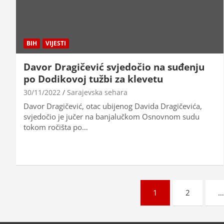
BIH
VIJESTI
Davor Dragičević svjedočio na suđenju
po Dodikovoj tužbi za klevetu
30/11/2022
Sarajevska sehara
Davor Dragičević, otac ubijenog Davida Dragičevića,
svjedočio je jučer na banjalučkom Osnovnom sudu
tokom ročišta po…
Brojevi
1
2
stranica