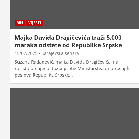
BIH
VIJESTI
Majka Davida Dragičevića traži 5.000
maraka odštete od Republike Srpske
15/02/2025
Sarajevska sehara
Suzana Radanović, majka Davida Dragičevića, na
ročištu po njenoj tužbi protiv Ministarstva unutrašnjih
poslova Republike Srpske…