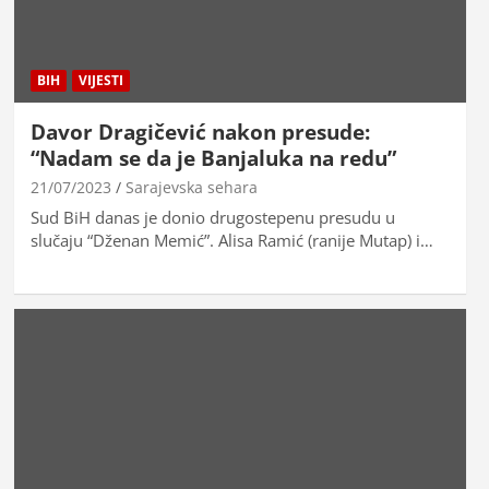
BIH
VIJESTI
Davor Dragičević nakon presude:
“Nadam se da je Banjaluka na redu”
21/07/2023
Sarajevska sehara
Sud BiH danas je donio drugostepenu presudu u
slučaju “Dženan Memić”. Alisa Ramić (ranije Mutap) i…