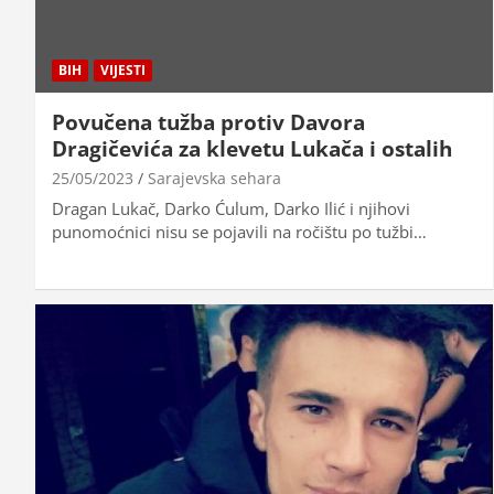
BIH
VIJESTI
Povučena tužba protiv Davora
Dragičevića za klevetu Lukača i ostalih
25/05/2023
Sarajevska sehara
Dragan Lukač, Darko Ćulum, Darko Ilić i njihovi
punomoćnici nisu se pojavili na ročištu po tužbi…