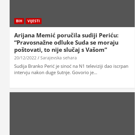
BIH
VIJESTI
Arijana Memić poručila sudiji Periću:
“Pravosnažne odluke Suda se moraju
poštovati, to nije slučaj s Vašom”
20/12/2022
Sarajevska sehara
Sudija Branko Perić je sinoć na N1 televiziji dao iscrpan
intervju nakon duge šutnje. Govorio je…