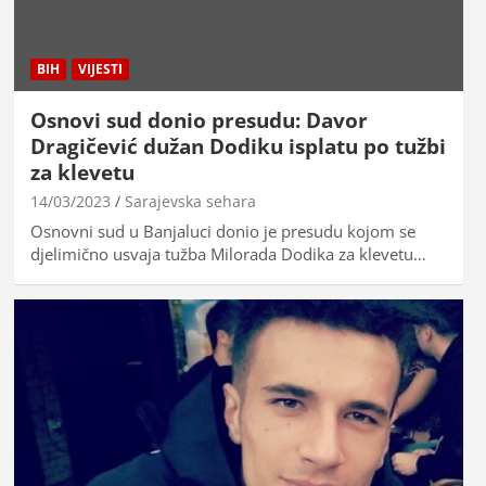
BIH
VIJESTI
Osnovi sud donio presudu: Davor
Dragičević dužan Dodiku isplatu po tužbi
za klevetu
14/03/2023
Sarajevska sehara
Osnovni sud u Banjaluci donio je presudu kojom se
djelimično usvaja tužba Milorada Dodika za klevetu…