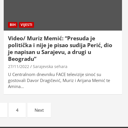
BIH
VIJESTI
Video/ Muriz Memić: “Presuda je
politička i nije je pisao sudija Perić, dio
je napisan u Sarajevu, a drugi u
Beogradu”
27/11/2022
Sarajevska sehara
U Centralnom dnevniku FACE televizije sinoć su
gostovali Davor Dragičević, Muriz i Arijana Memić te
Amina…
…
4
Next