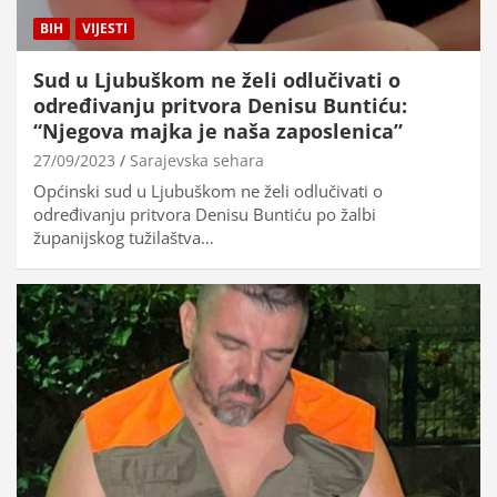
BIH
VIJESTI
Sud u Ljubuškom ne želi odlučivati o
određivanju pritvora Denisu Buntiću:
“Njegova majka je naša zaposlenica”
27/09/2023
Sarajevska sehara
Općinski sud u Ljubuškom ne želi odlučivati o
određivanju pritvora Denisu Buntiću po žalbi
županijskog tužilaštva…