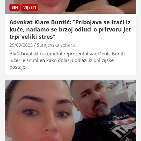
BIH
VIJESTI
Advokat Klare Buntić: “Pribojava se izaći iz
kuće, nadamo se brzoj odluci o pritvoru jer
trpi veliki stres”
29/09/2023
Sarajevska sehara
Bivši hrvatski rukometni reprezentativac Denis Buntić
jučer je snimljen kako dolazi i odlazi iz policijske
postaje…