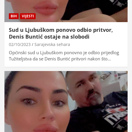
BIH
VIJESTI
Sud u Ljubuškom ponovo odbio pritvor,
Denis Buntić ostaje na slobodi
02/10/2023
Sarajevska sehara
Općinski sud u Ljubuškom ponovno je odbio prijedlog
Tužiteljstva da se Denis Buntić pritvori nakon što…