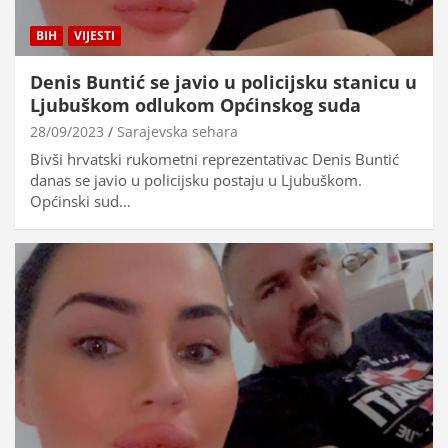
BIH
VIJESTI
Denis Buntić se javio u policijsku stanicu u
Ljubuškom odlukom Općinskog suda
28/09/2023
Sarajevska sehara
Bivši hrvatski rukometni reprezentativac Denis Buntić
danas se javio u policijsku postaju u Ljubuškom.
Općinski sud…