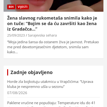
BIH
VIJESTI
Žena slavnog rukometaša snimila kako je
on tuče: “Bojim se da ću završiti kao žena
iz Gradačca…”
25/09/2023
Sarajevska sehara
“Moja jedina šansa da ostanem živa je javnost. Pretukao
me pred devetomjesečnim djetetom, snimila sam
kako…
Zadnje objavljeno
Horde zla bojkotuju utakmicu u Vrapčićima: “Uprava
kluba je nespremno ušla u sezonu”
07/08/2026
Paklene vrućine ne popuštaju: Temperature idu do 41