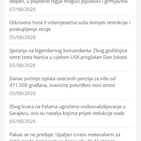
stepen, u pojedine regije mogući pljuskovi i grmljavina
07/08/2026
Otkriveno hoće li višemjesečna suša donijeti restrikcije i
poskupljenje struje
05/08/2026
Sjećanje na legendarnog komandanta: Zbog godišnjice
smrti Izeta Nanića u cijelom USK proglašen Dan žalosti
05/08/2026
Danas počinje isplata uvećanih penzija za više od
471.000 građana, zvanično potvrđeni novi iznosi
05/08/2026
Zbog kvara na Palama ugroženo vodosnabdijevanje u
Sarajevu, ovo su naselja kojima prijeti redukcije vode
05/08/2026
Pakao se ne predaje: Upaljen crveni meteoalarm za
četiri grada, temperature danas idu do 41 stepen