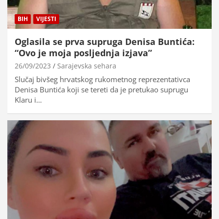
BIH
VIJESTI
Oglasila se prva supruga Denisa Buntića:
“Ovo je moja posljednja izjava”
26/09/2023
Sarajevska sehara
Slučaj bivšeg hrvatskog rukometnog reprezentativca
Denisa Buntića koji se tereti da je pretukao suprugu
Klaru i…