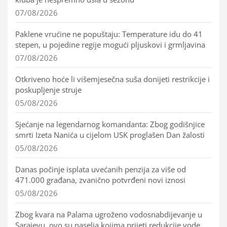
07/08/2026
Paklene vrućine ne popuštaju: Temperature idu do 41
stepen, u pojedine regije mogući pljuskovi i grmljavina
07/08/2026
Otkriveno hoće li višemjesečna suša donijeti restrikcije i
poskupljenje struje
05/08/2026
Sjećanje na legendarnog komandanta: Zbog godišnjice
smrti Izeta Nanića u cijelom USK proglašen Dan žalosti
05/08/2026
Danas počinje isplata uvećanih penzija za više od
471.000 građana, zvanično potvrđeni novi iznosi
05/08/2026
Zbog kvara na Palama ugroženo vodosnabdijevanje u
Sarajevu, ovo su naselja kojima prijeti redukcije vode