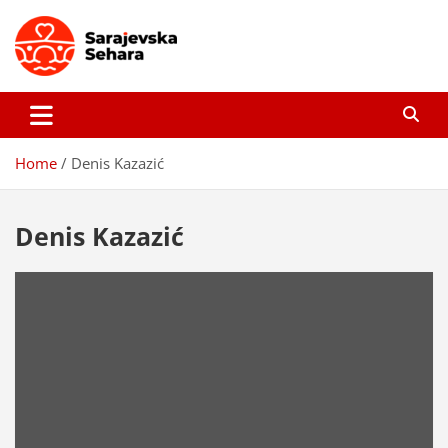
Skip
to
content
Sarajevska sehara
Gdje još uvijek ima pravo dobrih priča…
Home
Denis Kazazić
Denis Kazazić