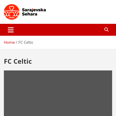
Skip
to
content
Sarajevska sehara
Gdje još uvijek ima pravo dobrih priča…
Home
FC Celtic
FC Celtic