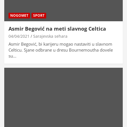
NOGOMET
SPORT
Asmir Begović na meti slavnog Celtica
04/04/2021
Sarajevska sehara
Asmir Begović, bi karijeru mogao nastaviti u slavnom
Celticu. Sjane odbrane u dresu Bournemoutha dovele
su…