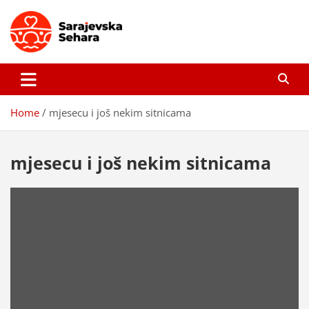
Skip
to
content
Sarajevska sehara
Gdje još uvijek ima pravo dobrih priča…
Home
mjesecu i još nekim sitnicama
mjesecu i još nekim sitnicama