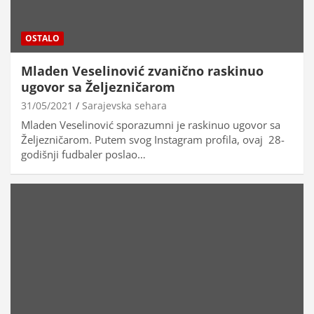
OSTALO
Mladen Veselinović zvanično raskinuo
ugovor sa Željezničarom
31/05/2021
Sarajevska sehara
Mladen Veselinović sporazumni je raskinuo ugovor sa
Željezničarom. Putem svog Instagram profila, ovaj 28-
godišnji fudbaler poslao…