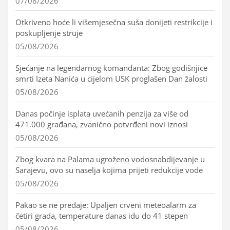
07/08/2026
Otkriveno hoće li višemjesečna suša donijeti restrikcije i
poskupljenje struje
05/08/2026
Sjećanje na legendarnog komandanta: Zbog godišnjice
smrti Izeta Nanića u cijelom USK proglašen Dan žalosti
05/08/2026
Danas počinje isplata uvećanih penzija za više od
471.000 građana, zvanično potvrđeni novi iznosi
05/08/2026
Zbog kvara na Palama ugroženo vodosnabdijevanje u
Sarajevu, ovo su naselja kojima prijeti redukcije vode
05/08/2026
Pakao se ne predaje: Upaljen crveni meteoalarm za
četiri grada, temperature danas idu do 41 stepen
05/08/2026