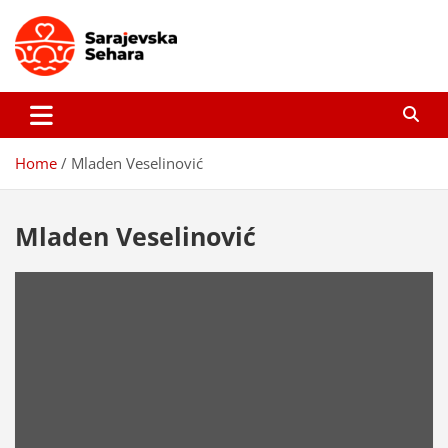
Skip
to
content
Sarajevska sehara
Gdje još uvijek ima pravo dobrih priča…
Home
Mladen Veselinović
Mladen Veselinović