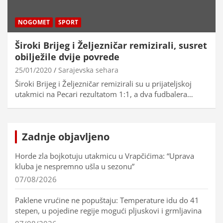
NOGOMET
SPORT
Široki Brijeg i Željezničar remizirali, susret
obilježile dvije povrede
25/01/2020
Sarajevska sehara
Široki Brijeg i Željezničar remizirali su u prijateljskoj
utakmici na Pecari rezultatom 1:1, a dva fudbalera…
Zadnje objavljeno
Horde zla bojkotuju utakmicu u Vrapčićima: “Uprava
kluba je nespremno ušla u sezonu”
07/08/2026
Paklene vrućine ne popuštaju: Temperature idu do 41
stepen, u pojedine regije mogući pljuskovi i grmljavina