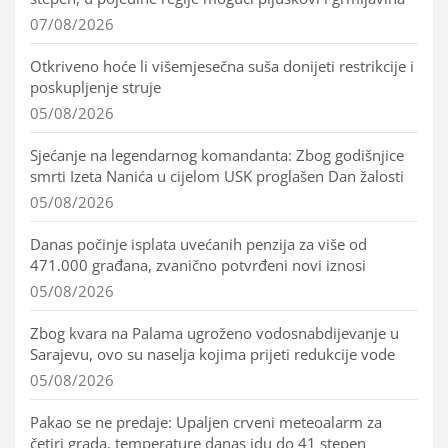
07/08/2026
Otkriveno hoće li višemjesečna suša donijeti restrikcije i
poskupljenje struje
05/08/2026
Sjećanje na legendarnog komandanta: Zbog godišnjice
smrti Izeta Nanića u cijelom USK proglašen Dan žalosti
05/08/2026
Danas počinje isplata uvećanih penzija za više od
471.000 građana, zvanično potvrđeni novi iznosi
05/08/2026
Zbog kvara na Palama ugroženo vodosnabdijevanje u
Sarajevu, ovo su naselja kojima prijeti redukcije vode
05/08/2026
Pakao se ne predaje: Upaljen crveni meteoalarm za
četiri grada, temperature danas idu do 41 stepen