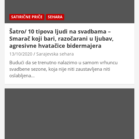
SATIRIČNE PRIČE
SEHARA
Šatro/ 10 tipova ljudi na svadbama –
Smarač koji bari, razočarani u ljubav,
agresivne hvatačice bidermajera
13/10/2020
Sarajevska sehara
Budući da se trenutno nalazimo u samom vrhuncu
svadbene sezone, koja nije niti zaustavljena niti
oslabljena…