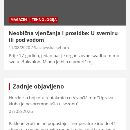
MAGAZIN
TEHNOLOGIJA
Neobična vjenčanja i prosidbe: U svemiru
ili pod vodom
11/08/2020
Sarajevska sehara
Prije 17 godina, jedan par je organizovao svadbu mimo
sveta. Bukvalno. Mlada je bila u američkoj…
Zadnje objavljeno
Horde zla bojkotuju utakmicu u Vrapčićima: “Uprava
kluba je nespremno ušla u sezonu”
07/08/2026
Paklene vrućine ne popuštaju: Temperature idu do 41
stepen, u pojedine regije mogući pljuskovi i grmljavina