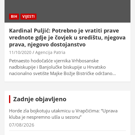
BIH
VIJESTI
Kardinal Puljić: Potrebno je vratiti prave
vrednote gdje je čovjek u središtu, njegova
prava, njegovo dostojanstvo
11/10/2020
Agencija Patria
Petnaesto hodočašće vjernika Vrhbosanske
nadbiskupije i Banjolučke biskupije u Hrvatsko
nacionalno svetište Majke Božje Bistričke održano…
Zadnje objavljeno
Horde zla bojkotuju utakmicu u Vrapčićima: “Uprava
kluba je nespremno ušla u sezonu”
07/08/2026