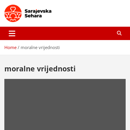
Skip
to
content
Sarajevska sehara
Gdje još uvijek ima pravo dobrih priča…
Home
moralne vrijednosti
moralne vrijednosti