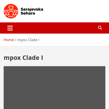
Skip
to
content
Sarajevska sehara
Gdje još uvijek ima pravo dobrih priča…
Home
mpox Clade I
mpox Clade I