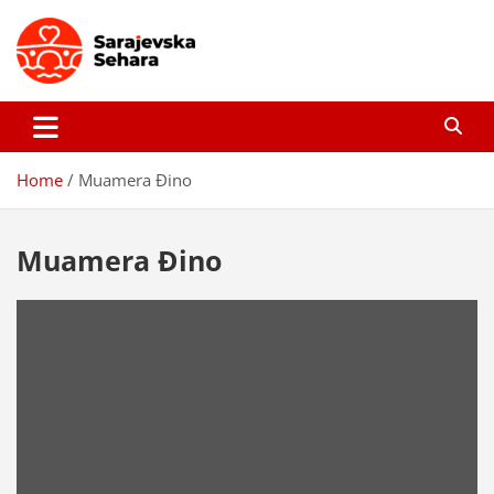
Skip
to
content
Sarajevska sehara
Gdje još uvijek ima pravo dobrih priča…
Home
Muamera Đino
Muamera Đino