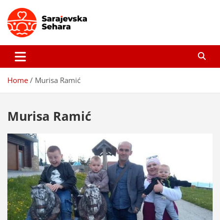
Skip
to
content
Sarajevska sehara
Gdje još uvijek ima pravo dobrih priča…
Home
Murisa Ramić
Murisa Ramić