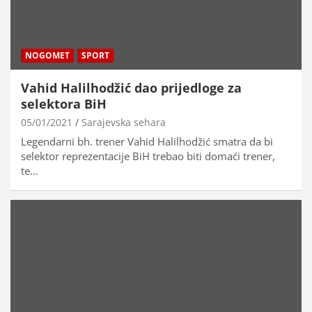
NOGOMET
SPORT
Vahid Halilhodžić dao prijedloge za
selektora BiH
05/01/2021
Sarajevska sehara
Legendarni bh. trener Vahid Halilhodžić smatra da bi
selektor reprezentacije BiH trebao biti domaći trener,
te…