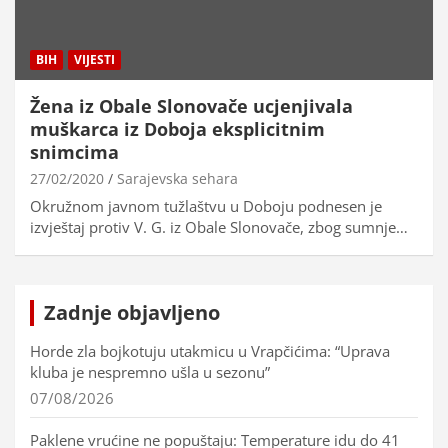
BIH
VIJESTI
Žena iz Obale Slonovače ucjenjivala
muškarca iz Doboja eksplicitnim
snimcima
27/02/2020
Sarajevska sehara
Okružnom javnom tužlaštvu u Doboju podnesen je
izvještaj protiv V. G. iz Obale Slonovače, zbog sumnje…
Zadnje objavljeno
Horde zla bojkotuju utakmicu u Vrapčićima: “Uprava
kluba je nespremno ušla u sezonu”
07/08/2026
Paklene vrućine ne popuštaju: Temperature idu do 41