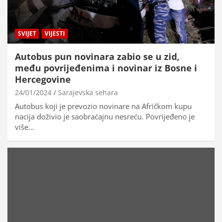
SVIJET
VIJESTI
Autobus pun novinara zabio se u zid,
među povrijeđenima i novinar iz Bosne i
Hercegovine
24/01/2024
Sarajevska sehara
Autobus koji je prevozio novinare na Afričkom kupu
nacija doživio je saobraćajnu nesreću. Povrijeđeno je
više…