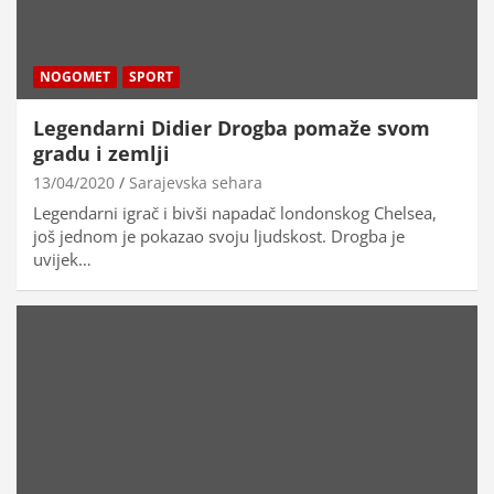
NOGOMET
SPORT
Legendarni Didier Drogba pomaže svom
gradu i zemlji
13/04/2020
Sarajevska sehara
Legendarni igrač i bivši napadač londonskog Chelsea,
još jednom je pokazao svoju ljudskost. Drogba je
uvijek…