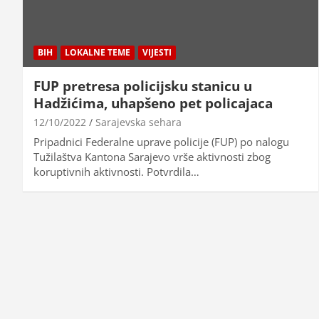
BIH
LOKALNE TEME
VIJESTI
FUP pretresa policijsku stanicu u
Hadžićima, uhapšeno pet policajaca
12/10/2022
Sarajevska sehara
Pripadnici Federalne uprave policije (FUP) po nalogu
Tužilaštva Kantona Sarajevo vrše aktivnosti zbog
koruptivnih aktivnosti. Potvrdila…