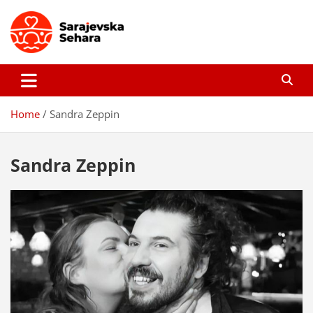
Skip
to
content
Sarajevska sehara
Gdje još uvijek ima pravo dobrih priča…
Home
Sandra Zeppin
Sandra Zeppin