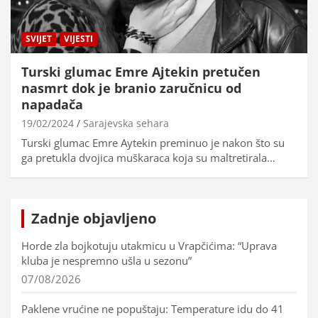
SVIJET
VIJESTI
Turski glumac Emre Ajtekin pretučen
nasmrt dok je branio zaručnicu od
napadača
19/02/2024
Sarajevska sehara
Turski glumac Emre Aytekin preminuo je nakon što su
ga pretukla dvojica muškaraca koja su maltretirala…
Zadnje objavljeno
Horde zla bojkotuju utakmicu u Vrapčićima: “Uprava
kluba je nespremno ušla u sezonu”
07/08/2026
Paklene vrućine ne popuštaju: Temperature idu do 41