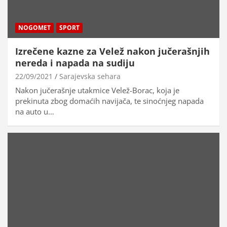
NOGOMET
SPORT
Izrečene kazne za Velež nakon jučerašnjih
nereda i napada na sudiju
22/09/2021
Sarajevska sehara
Nakon jučerašnje utakmice Velež-Borac, koja je
prekinuta zbog domaćih navijača, te sinoćnjeg napada
na auto u…