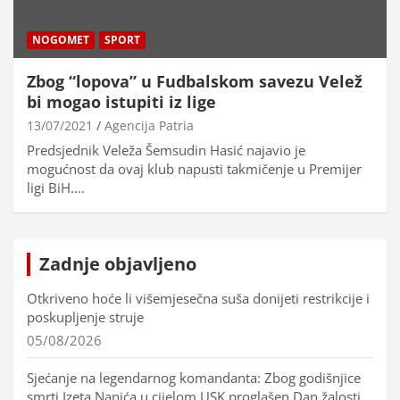
NOGOMET
SPORT
Zbog “lopova” u Fudbalskom savezu Velež
bi mogao istupiti iz lige
13/07/2021
Agencija Patria
Predsjednik Veleža Šemsudin Hasić najavio je
mogućnost da ovaj klub napusti takmičenje u Premijer
ligi BiH.…
Zadnje objavljeno
Otkriveno hoće li višemjesečna suša donijeti restrikcije i
poskupljenje struje
05/08/2026
Sjećanje na legendarnog komandanta: Zbog godišnjice
smrti Izeta Nanića u cijelom USK proglašen Dan žalosti