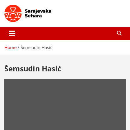
Skip
to
content
Sarajevska sehara
Gdje još uvijek ima pravo dobrih priča…
Home
Šemsudin Hasić
Šemsudin Hasić