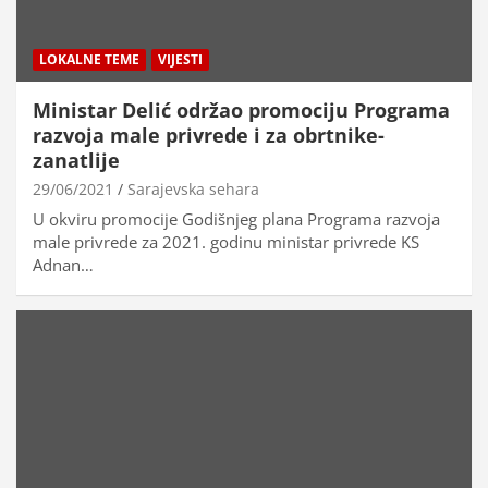
LOKALNE TEME
VIJESTI
Ministar Delić održao promociju Programa
razvoja male privrede i za obrtnike-
zanatlije
29/06/2021
Sarajevska sehara
U okviru promocije Godišnjeg plana Programa razvoja
male privrede za 2021. godinu ministar privrede KS
Adnan…