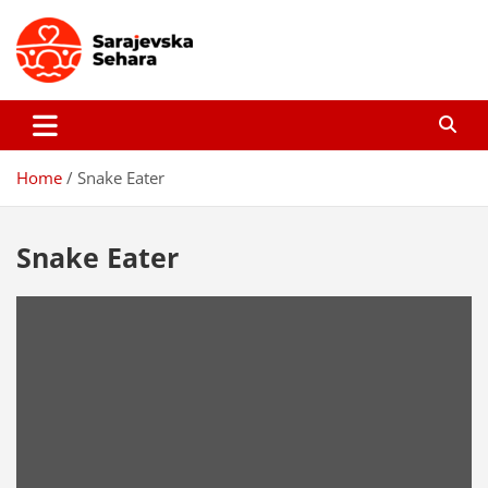
Skip
to
content
Sarajevska sehara
Gdje još uvijek ima pravo dobrih priča…
Home
Snake Eater
Snake Eater