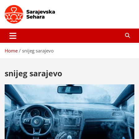
Skip
to
content
Sarajevska sehara
Gdje još uvijek ima pravo dobrih priča…
Home
snijeg sarajevo
snijeg sarajevo