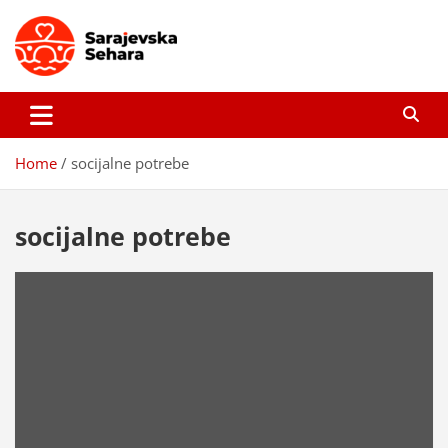
Skip
to
content
Sarajevska sehara
Gdje još uvijek ima pravo dobrih priča…
Home
socijalne potrebe
socijalne potrebe