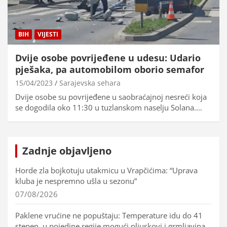
BIH
VIJESTI
Dvije osobe povrijeđene u udesu: Udario
pješaka, pa automobilom oborio semafor
15/04/2023
Sarajevska sehara
Dvije osobe su povrijeđene u saobraćajnoj nesreći koja
se dogodila oko 11:30 u tuzlanskom naselju Solana.…
Zadnje objavljeno
Horde zla bojkotuju utakmicu u Vrapčićima: “Uprava
kluba je nespremno ušla u sezonu”
07/08/2026
Paklene vrućine ne popuštaju: Temperature idu do 41
stepen, u pojedine regije mogući pljuskovi i grmljavina