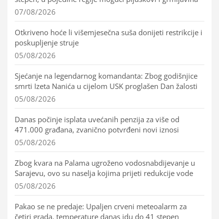
07/08/2026
Otkriveno hoće li višemjesečna suša donijeti restrikcije i
poskupljenje struje
05/08/2026
Sjećanje na legendarnog komandanta: Zbog godišnjice
smrti Izeta Nanića u cijelom USK proglašen Dan žalosti
05/08/2026
Danas počinje isplata uvećanih penzija za više od
471.000 građana, zvanično potvrđeni novi iznosi
05/08/2026
Zbog kvara na Palama ugroženo vodosnabdijevanje u
Sarajevu, ovo su naselja kojima prijeti redukcije vode
05/08/2026
Pakao se ne predaje: Upaljen crveni meteoalarm za
četiri grada, temperature danas idu do 41 stepen