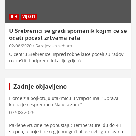
BIH
VIJESTI
U Srebrenici se gradi spomenik kojim će se
odati počast žrtvama rata
02/08/2020
Sarajevska sehara
U centru Srebrenice, ispred robne kuće počeli su radovi
na zaštiti i pripremi lokacije gdje će…
Zadnje objavljeno
Horde zla bojkotuju utakmicu u Vrapčićima: “Uprava
kluba je nespremno ušla u sezonu”
07/08/2026
Paklene vrućine ne popuštaju: Temperature idu do 41
stepen, u pojedine regije mogući pljuskovi i grmljavina