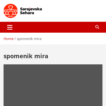
Skip
to
content
Sarajevska sehara
Gdje još uvijek ima pravo dobrih priča…
Home
spomenik mira
spomenik mira