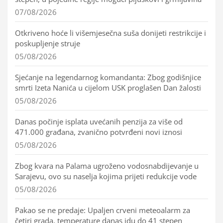
07/08/2026
Otkriveno hoće li višemjesečna suša donijeti restrikcije i
poskupljenje struje
05/08/2026
Sjećanje na legendarnog komandanta: Zbog godišnjice
smrti Izeta Nanića u cijelom USK proglašen Dan žalosti
05/08/2026
Danas počinje isplata uvećanih penzija za više od
471.000 građana, zvanično potvrđeni novi iznosi
05/08/2026
Zbog kvara na Palama ugroženo vodosnabdijevanje u
Sarajevu, ovo su naselja kojima prijeti redukcije vode
05/08/2026
Pakao se ne predaje: Upaljen crveni meteoalarm za
četiri grada, temperature danas idu do 41 stepen