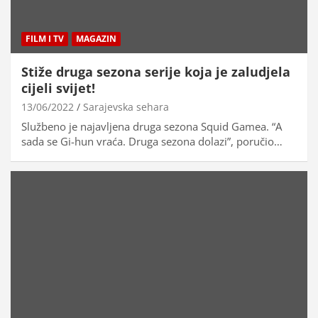
FILM I TV
MAGAZIN
Stiže druga sezona serije koja je zaludjela
cijeli svijet!
13/06/2022
Sarajevska sehara
Službeno je najavljena druga sezona Squid Gamea. “A
sada se Gi-hun vraća. Druga sezona dolazi”, poručio…