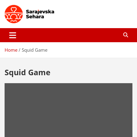
Skip
to
content
Sarajevska sehara
Gdje još uvijek ima pravo dobrih priča…
Home
Squid Game
Squid Game