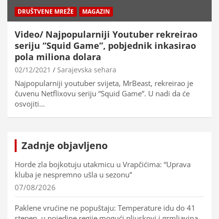
DRUŠTVENE MREŽE
MAGAZIN
Video/ Najpopularniji Youtuber rekreirao
seriju “Squid Game”, pobjednik inkasirao
pola miliona dolara
02/12/2021
Sarajevska sehara
Najpopularniji youtuber svijeta, MrBeast, rekreirao je
čuvenu Netflixovu seriju “Squid Game”. U nadi da će
osvojiti…
Zadnje objavljeno
Horde zla bojkotuju utakmicu u Vrapčićima: “Uprava
kluba je nespremno ušla u sezonu”
07/08/2026
Paklene vrućine ne popuštaju: Temperature idu do 41
stepen, u pojedine regije mogući pljuskovi i grmljavina