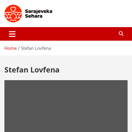
Skip
to
content
Sarajevska sehara
Gdje još uvijek ima pravo dobrih priča…
Home
Stefan Lovfena
Stefan Lovfena