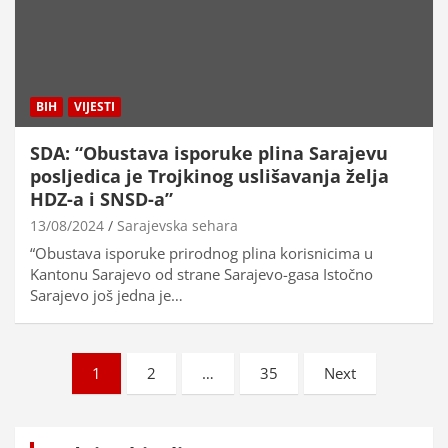
BIH
VIJESTI
SDA: “Obustava isporuke plina Sarajevu
posljedica je Trojkinog uslišavanja želja
HDZ-a i SNSD-a”
13/08/2024
Sarajevska sehara
“Obustava isporuke prirodnog plina korisnicima u
Kantonu Sarajevo od strane Sarajevo-gasa Istočno
Sarajevo još jedna je…
Brojevi
1
2
…
35
Next
stranica
objava