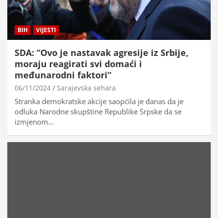
BIH
VIJESTI
SDA: “Ovo je nastavak agresije iz Srbije,
moraju reagirati svi domaći i
međunarodni faktori”
06/11/2024
Sarajevska sehara
Stranka demokratske akcije saopćila je danas da je
odluka Narodne skupštine Republike Srpske da se
izmjenom…