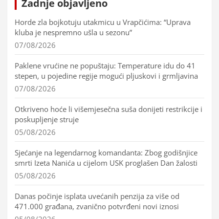
Zadnje objavljeno
Horde zla bojkotuju utakmicu u Vrapčićima: “Uprava
kluba je nespremno ušla u sezonu”
07/08/2026
Paklene vrućine ne popuštaju: Temperature idu do 41
stepen, u pojedine regije mogući pljuskovi i grmljavina
07/08/2026
Otkriveno hoće li višemjesečna suša donijeti restrikcije i
poskupljenje struje
05/08/2026
Sjećanje na legendarnog komandanta: Zbog godišnjice
smrti Izeta Nanića u cijelom USK proglašen Dan žalosti
05/08/2026
Danas počinje isplata uvećanih penzija za više od
471.000 građana, zvanično potvrđeni novi iznosi
05/08/2026