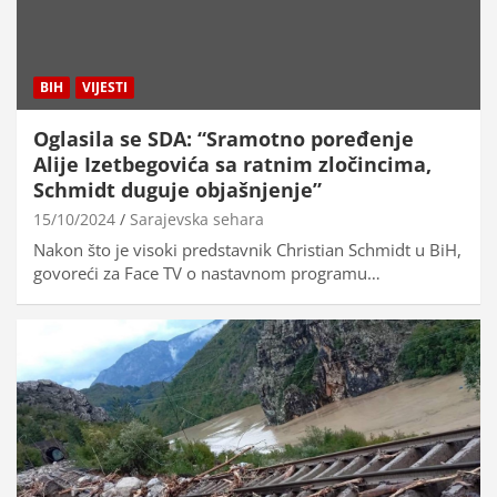
BIH
VIJESTI
Oglasila se SDA: “Sramotno poređenje
Alije Izetbegovića sa ratnim zločincima,
Schmidt duguje objašnjenje”
15/10/2024
Sarajevska sehara
Nakon što je visoki predstavnik Christian Schmidt u BiH,
govoreći za Face TV o nastavnom programu…