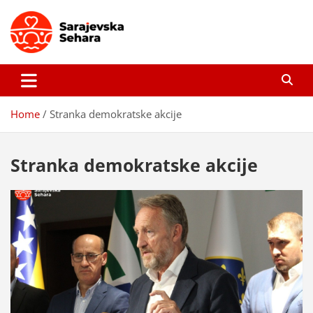
Skip
to
content
Sarajevska sehara
Gdje još uvijek ima pravo dobrih priča…
Home
Stranka demokratske akcije
Stranka demokratske akcije