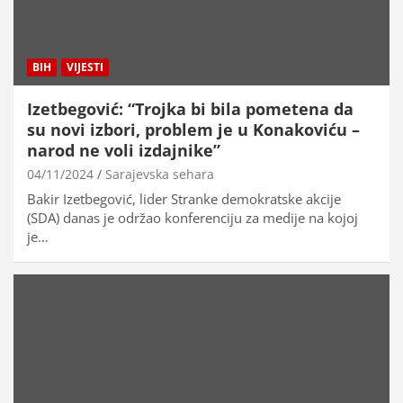
BIH
VIJESTI
Izetbegović: “Trojka bi bila pometena da
su novi izbori, problem je u Konakoviću –
narod ne voli izdajnike”
04/11/2024
Sarajevska sehara
Bakir Izetbegović, lider Stranke demokratske akcije
(SDA) danas je održao konferenciju za medije na kojoj
je…