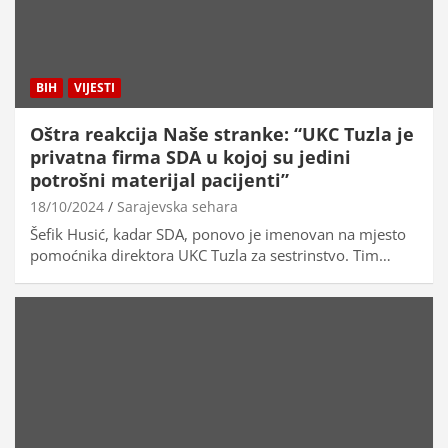
BIH
VIJESTI
Oštra reakcija Naše stranke: “UKC Tuzla je
privatna firma SDA u kojoj su jedini
potrošni materijal pacijenti”
18/10/2024
Sarajevska sehara
Šefik Husić, kadar SDA, ponovo je imenovan na mjesto
pomoćnika direktora UKC Tuzla za sestrinstvo. Tim…