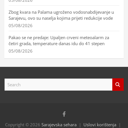
Zbog kvara na Palama ugroženo vodosnabdijevanje u
Sarajevu, ovo su naselja kojima prijeti redukcije vode
05/08/2026
Pakao se ne predaje: Upaljen crveni meteoalarm za
četiri grada, temperature danas idu do 41 stepen
05/08/2026
S
e
a
r
c
h
Copyright © 2026
Sarajevska sehara
Uslovi korištenja