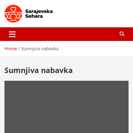
Skip
to
content
Sarajevska sehara
Gdje još uvijek ima pravo dobrih priča…
Home
Sumnjiva nabavka
Sumnjiva nabavka