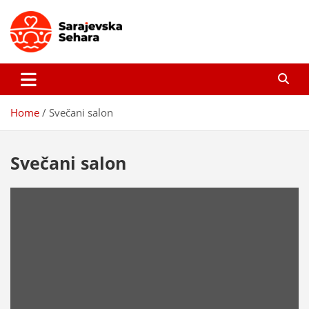
Skip
to
content
Sarajevska sehara
Gdje još uvijek ima pravo dobrih priča…
Home
Svečani salon
Svečani salon