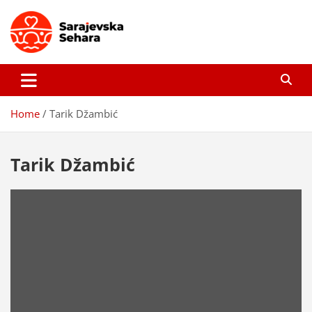
Skip
to
content
Sarajevska sehara
Gdje još uvijek ima pravo dobrih priča…
Home
Tarik Džambić
Tarik Džambić