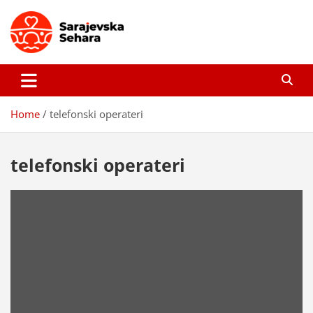
Skip
to
content
Sarajevska sehara
Gdje još uvijek ima pravo dobrih priča…
Home
telefonski operateri
telefonski operateri