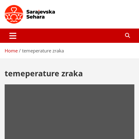
Skip
to
content
Sarajevska sehara
Gdje još uvijek ima pravo dobrih priča…
Home
temeperature zraka
temeperature zraka