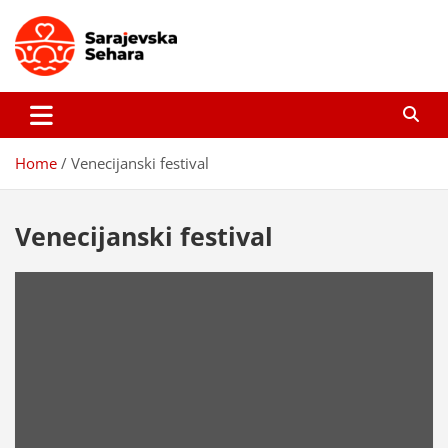
Skip
to
content
Sarajevska sehara
Gdje još uvijek ima pravo dobrih priča…
Home
Venecijanski festival
Venecijanski festival