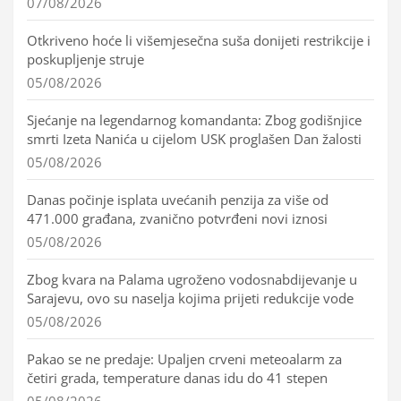
07/08/2026
Otkriveno hoće li višemjesečna suša donijeti restrikcije i
poskupljenje struje
05/08/2026
Sjećanje na legendarnog komandanta: Zbog godišnjice
smrti Izeta Nanića u cijelom USK proglašen Dan žalosti
05/08/2026
Danas počinje isplata uvećanih penzija za više od
471.000 građana, zvanično potvrđeni novi iznosi
05/08/2026
Zbog kvara na Palama ugroženo vodosnabdijevanje u
Sarajevu, ovo su naselja kojima prijeti redukcije vode
05/08/2026
Pakao se ne predaje: Upaljen crveni meteoalarm za
četiri grada, temperature danas idu do 41 stepen
05/08/2026