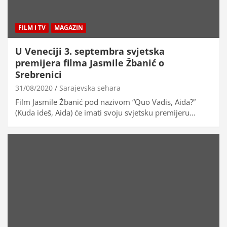
FILM I TV
MAGAZIN
U Veneciji 3. septembra svjetska
premijera filma Jasmile Žbanić o
Srebrenici
31/08/2020
Sarajevska sehara
Film Jasmile Žbanić pod nazivom “Quo Vadis, Aida?”
(Kuda ideš, Aida) će imati svoju svjetsku premijeru…