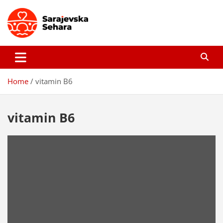
Skip
to
content
Sarajevska sehara
Gdje još uvijek ima pravo dobrih priča…
Home
vitamin B6
vitamin B6