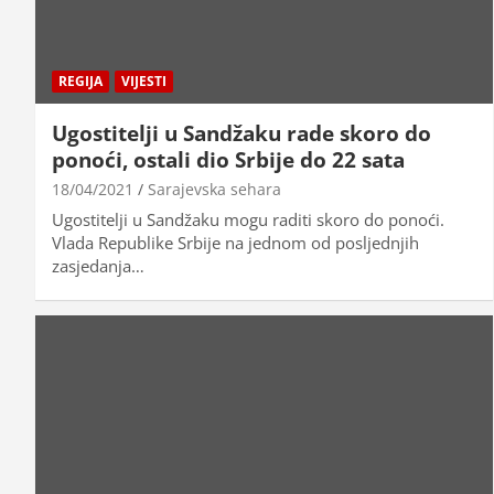
REGIJA
VIJESTI
Ugostitelji u Sandžaku rade skoro do
ponoći, ostali dio Srbije do 22 sata
18/04/2021
Sarajevska sehara
Ugostitelji u Sandžaku mogu raditi skoro do ponoći.
Vlada Republike Srbije na jednom od posljednjih
zasjedanja…