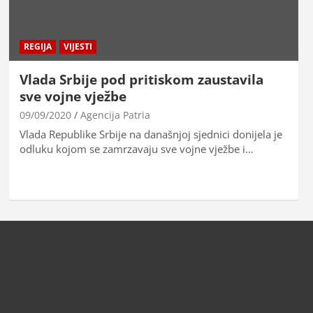
REGIJA
VIJESTI
Vlada Srbije pod pritiskom zaustavila
sve vojne vježbe
09/09/2020
Agencija Patria
Vlada Republike Srbije na današnjoj sjednici donijela je
odluku kojom se zamrzavaju sve vojne vježbe i…