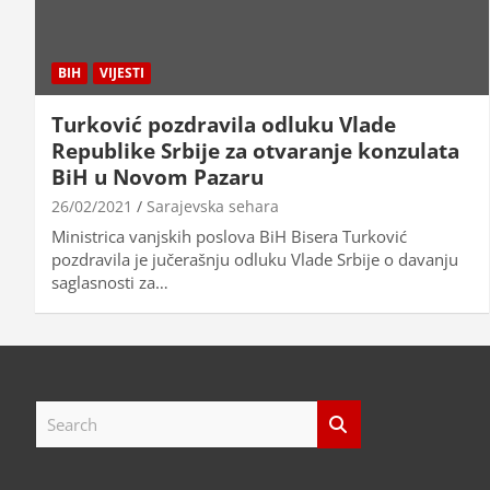
BIH
VIJESTI
Turković pozdravila odluku Vlade
Republike Srbije za otvaranje konzulata
BiH u Novom Pazaru
26/02/2021
Sarajevska sehara
Ministrica vanjskih poslova BiH Bisera Turković
pozdravila je jučerašnju odluku Vlade Srbije o davanju
saglasnosti za…
S
e
a
r