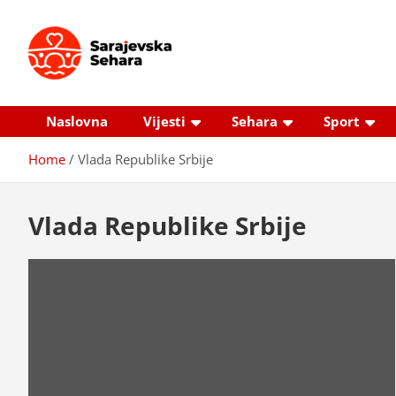
Skip
to
content
Sarajevska sehara
Gdje još uvijek ima pravo dobrih priča…
Naslovna
Vijesti
Sehara
Sport
Home
Vlada Republike Srbije
Vlada Republike Srbije