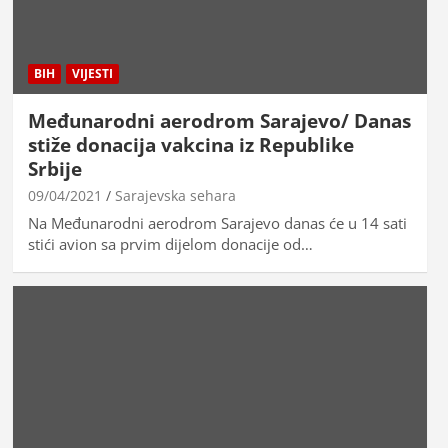
BIH
VIJESTI
Međunarodni aerodrom Sarajevo/ Danas
stiže donacija vakcina iz Republike
Srbije
09/04/2021
Sarajevska sehara
Na Međunarodni aerodrom Sarajevo danas će u 14 sati
stići avion sa prvim dijelom donacije od…