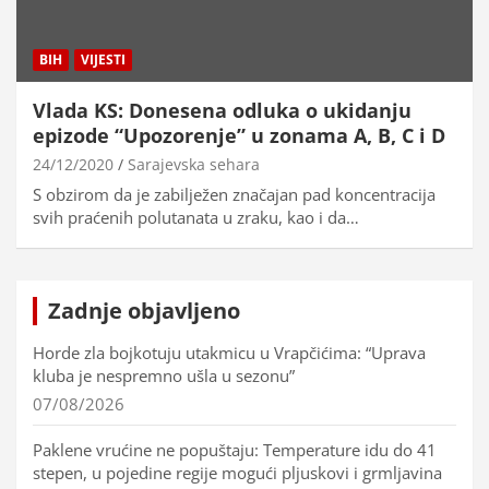
BIH
VIJESTI
Vlada KS: Donesena odluka o ukidanju
epizode “Upozorenje” u zonama A, B, C i D
24/12/2020
Sarajevska sehara
S obzirom da je zabilježen značajan pad koncentracija
svih praćenih polutanata u zraku, kao i da…
Zadnje objavljeno
Horde zla bojkotuju utakmicu u Vrapčićima: “Uprava
kluba je nespremno ušla u sezonu”
07/08/2026
Paklene vrućine ne popuštaju: Temperature idu do 41
stepen, u pojedine regije mogući pljuskovi i grmljavina