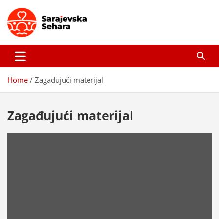
Skip
to
content
Sarajevska sehara
Gdje još uvijek ima pravo dobrih priča…
Home
Zagađujući materijal
Zagađujući materijal