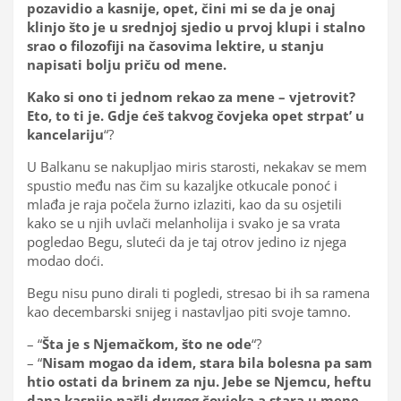
pozavidio a kasnije, opet, čini mi se da je onaj
klinjo što je u srednjoj sjedio u prvoj klupi i stalno
srao o filozofiji na časovima lektire, u stanju
napisati bolju priču od mene.
Kako si ono ti jednom rekao za mene – vjetrovit?
Eto, to ti je. Gdje ćeš takvog čovjeka opet strpat’ u
kancelariju
“?
U Balkanu se nakupljao miris starosti, nekakav se mem
spustio među nas čim su kazaljke otkucale ponoć i
mlađa je raja počela žurno izlaziti, kao da su osjetili
kako se u njih uvlači melanholija i svako je sa vrata
pogledao Begu, sluteći da je taj otrov jedino iz njega
modao doći.
Begu nisu puno dirali ti pogledi, stresao bi ih sa ramena
kao decembarski snijeg i nastavljao piti svoje tamno.
– “
Šta je s Njemačkom, što ne ode
“?
– “
Nisam mogao da idem, stara bila bolesna pa sam
htio ostati da brinem za nju. Jebe se Njemcu, heftu
dana kasnije našli drugog čovjeka a stara u mene