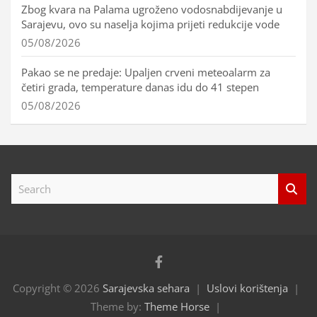
Zbog kvara na Palama ugroženo vodosnabdijevanje u
Sarajevu, ovo su naselja kojima prijeti redukcije vode
05/08/2026
Pakao se ne predaje: Upaljen crveni meteoalarm za
četiri grada, temperature danas idu do 41 stepen
05/08/2026
S
e
a
r
c
h
Copyright © 2026
Sarajevska sehara
Uslovi korištenja
Theme by:
Theme Horse