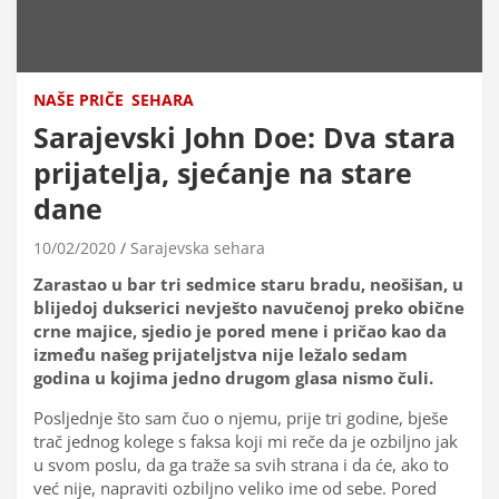
NAŠE PRIČE
SEHARA
Sarajevski John Doe: Dva stara
prijatelja, sjećanje na stare
dane
10/02/2020
Sarajevska sehara
Zarastao u bar tri sedmice staru bradu, neošišan, u
blijedoj dukserici nevješto navučenoj preko obične
crne majice, sjedio je pored mene i pričao kao da
između našeg prijateljstva nije ležalo sedam
godina u kojima jedno drugom glasa nismo čuli.
Posljednje što sam čuo o njemu, prije tri godine, bješe
trač jednog kolege s faksa koji mi reče da je ozbiljno jak
u svom poslu, da ga traže sa svih strana i da će, ako to
već nije, napraviti ozbiljno veliko ime od sebe. Pored