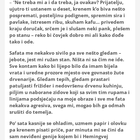
– “
Ne treba mi a i da treba, ja ovakav? Prijatelju,
ujutro ti ustanem u deset, krenem k’o biva nešto
pospremati, posteljinu podignem, spremim sira i
pavlake, istresem ribu, skuham kafu… privedem
kraju doručak, srčem je i slušam neki pank, plešem
po stanu – reko bi čovjek dobro mi ali kako dođe
tako i ode.
Safata me nekakvo sivilo pa sve nešto gledam –
jebote, jest mi ružan stan. Ništa ni sa čim ne ide.
Sve kontam kako bi lijepo bilo da imam bijela
vrata i uredne prozore mjesto ove govnasto žute
drvenarije. Gledam tepih, gledam prastari
patuljasti frižider i nedovršenu drvenu kuhinju,
piljim u naborane zidove koji sa svim tim rupama i
linijama podsjećaju na moje obraze i sve me fata
nekakva agresiva, svega mi, mogao bih ga odmah
srušiti do temelja.
Po’ sata kasnije se ohladim, uzmem papir i olovku
pa krenem pisati priče, par minuta mi se čini da
sam neviđeni genije kojem bi i Hemingvej