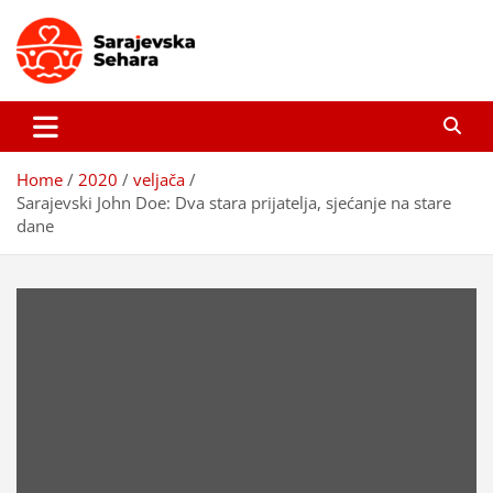
Skip
to
content
Sarajevska sehara
Gdje još uvijek ima pravo dobrih priča…
Home
2020
veljača
Sarajevski John Doe: Dva stara prijatelja, sjećanje na stare
dane