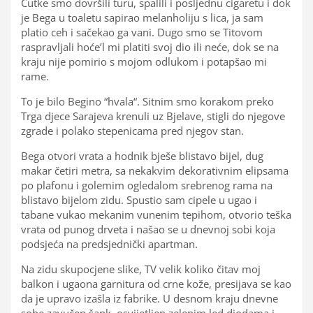
Ćutke smo dovršili turu, spalili i posljednu cigaretu i dok
je Bega u toaletu sapirao melanholiju s lica, ja sam
platio ceh i sačekao ga vani. Dugo smo se Titovom
raspravljali hoće’l mi platiti svoj dio ili neće, dok se na
kraju nije pomirio s mojom odlukom i potapšao mi
rame.
To je bilo Begino “hvala“. Sitnim smo korakom preko
Trga djece Sarajeva krenuli uz Bjelave, stigli do njegove
zgrade i polako stepenicama pred njegov stan.
Bega otvori vrata a hodnik bješe blistavo bijel, dug
makar četiri metra, sa nekakvim dekorativnim elipsama
po plafonu i golemim ogledalom srebrenog rama na
blistavo bijelom zidu. Spustio sam cipele u ugao i
tabane vukao mekanim vunenim tepihom, otvorio teška
vrata od punog drveta i našao se u dnevnoj sobi koja
podsjeća na predsjednički apartman.
Na zidu skupocjene slike, TV velik koliko čitav moj
balkon i ugaona garnitura od crne kože, presijava se kao
da je upravo izašla iz fabrike. U desnom kraju dnevne
sobe zavučen šank, osvijetljen zelenim led diodama i