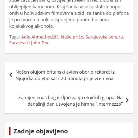
oblijepljen kamenom. Kraj šanka visoka stolica poput
onih u holivudskim filmovima a zid iza šanka do plafona
je pretvoren u policu ispunjenu punim bocama
kojekakvog alkohola.
Tags:
Adis Ahmethodžić
,
Naše priče
,
Sarajevska sehara
,
Sarajevski John Doe
Navigacija
Nošen olujom britanski avion oborio rekord: Iz
objava
Njujorka doletio sat i 20 minuta prije vremena
Zamijenjena zbog isključivanja etničkih grupa: Na
današnji dan usvojena je himna “Intermezzo”
Zadnje objavljeno