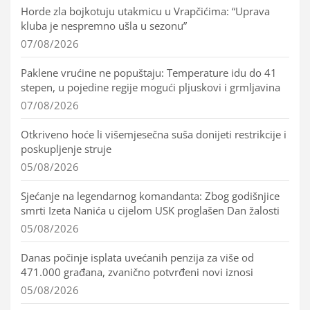
Horde zla bojkotuju utakmicu u Vrapčićima: “Uprava
kluba je nespremno ušla u sezonu”
07/08/2026
Paklene vrućine ne popuštaju: Temperature idu do 41
stepen, u pojedine regije mogući pljuskovi i grmljavina
07/08/2026
Otkriveno hoće li višemjesečna suša donijeti restrikcije i
poskupljenje struje
05/08/2026
Sjećanje na legendarnog komandanta: Zbog godišnjice
smrti Izeta Nanića u cijelom USK proglašen Dan žalosti
05/08/2026
Danas počinje isplata uvećanih penzija za više od
471.000 građana, zvanično potvrđeni novi iznosi
05/08/2026