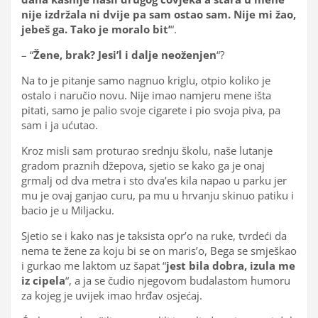
nije izdržala ni dvije pa sam ostao sam. Nije mi žao,
jebeš ga. Tako je moralo bit’
“.
– “
Žene, brak? Jesi’l i dalje neoženjen
“?
Na to je pitanje samo nagnuo kriglu, otpio koliko je
ostalo i naručio novu. Nije imao namjeru mene išta
pitati, samo je palio svoje cigarete i pio svoja piva, pa
sam i ja ućutao.
Kroz misli sam proturao srednju školu, naše lutanje
gradom praznih džepova, sjetio se kako ga je onaj
grmalj od dva metra i sto dva’es kila napao u parku jer
mu je ovaj ganjao curu, pa mu u hrvanju skinuo patiku i
bacio je u Miljacku.
Sjetio se i kako nas je taksista opr’o na ruke, tvrdeći da
nema te žene za koju bi se on maris’o, Bega se smješkao
i gurkao me laktom uz šapat “
jest bila dobra, izula me
iz cipela
“, a ja se čudio njegovom budalastom humoru
za kojeg je uvijek imao hrđav osjećaj.