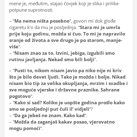
mene je, međutim, stajao čovjek koji je slika i prilike
potpune suprotnosti.
– “
Ma nema ništa posebno
“, govori mi dok glođe
cigaretu k’o da mu je posljednja. “
Stara mi je umrla
prije koju godinu, možda si čuo. To mi je napravilo
sranje od života a sve drugo je po starom, manje-
više
“.
– “
Nisam znao za to. Izvini, jebiga, izgubili smo
rutinu javljanja. Nekad smo bili bolji
“.
– “
Pusti to, nikom nisam javio pa niko nije ni kriv
što je bilo devet ljudi. Tako je možda i bolje. Nikad
nisam bio tip za velika okupljanja, mrzim i svadbe i
sve moguće vjerske i državne praznike. Sahrane
pogotovo
“.
– “
Kako si sad? Koliko je uopšte godina prošlo kako
smo se posljednji put čuli il’ vidjeli
“?
– “
Da ga jebeš ne znam. Kako kad
“.
– “
Možda da zaganjaš kakav posao, vjerovatno
mogu pomoći
“.