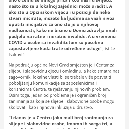
nešto što se u lokalnoj zajednici može uraditi. A
ako ste u Općinskom vijeću i u poziciji da neke
stvari inicirate, možete ka ljudima sa viših nivoa
uputiti inicijative za ono što je u njihovoj
nadležnosti, kako ne bismo u Domu zdravlja imali
podjelu na ratne i neratne invalide. A u vremenu
COVID-a osobe sa invaliditetom su posebno
zapostavljene kada traže određene usluge”
, ističe
Isaković.
Na području općine Novi Grad smješten je i Centar za
slijepu i slabovidnu djecu i omladinu, a kako smatra naš
sagovornik, lokalne vlasti bi se trebale više posvetiti
poboljšanju komunikacije sa zaposlenicima i
korisnicima Centra, te rješavanju njihovih problem.
Osim toga, jedan od problema je i ograničen broj
zanimanja za koja se slijepe i slabovidne osobe mogu
školovati, kao i njihova inkluzija u društvo.
“I danas je u Centru jako mali broj zanimanja za
slijepe i slabovidne osobe, imamo ih svega tri, a