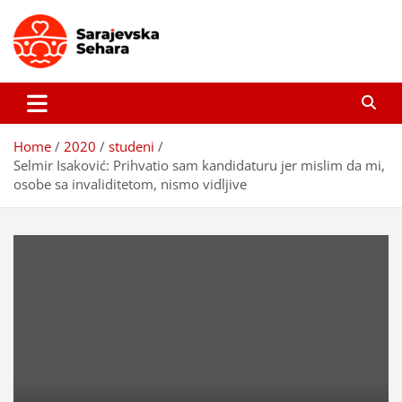
Skip
to
content
Sarajevska sehara
Gdje još uvijek ima pravo dobrih priča…
Home
2020
studeni
Selmir Isaković: Prihvatio sam kandidaturu jer mislim da mi,
osobe sa invaliditetom, nismo vidljive