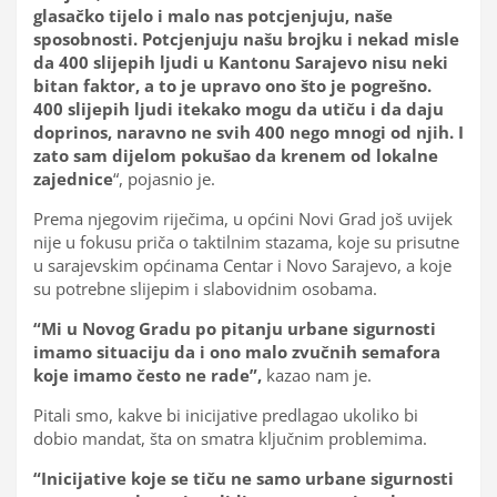
glasačko tijelo i malo nas potcjenjuju, naše
sposobnosti. Potcjenjuju našu brojku i nekad misle
da 400 slijepih ljudi u Kantonu Sarajevo nisu neki
bitan faktor, a to je upravo ono što je pogrešno.
400 slijepih ljudi itekako mogu da utiču i da daju
doprinos, naravno ne svih 400 nego mnogi od njih. I
zato sam dijelom pokušao da krenem od lokalne
zajednice
“, pojasnio je.
Prema njegovim riječima, u općini Novi Grad još uvijek
nije u fokusu priča o taktilnim stazama, koje su prisutne
u sarajevskim općinama Centar i Novo Sarajevo, a koje
su potrebne slijepim i slabovidnim osobama.
“Mi u Novog Gradu po pitanju urbane sigurnosti
imamo situaciju da i ono malo zvučnih semafora
koje imamo često ne rade”,
kazao nam je.
Pitali smo, kakve bi inicijative predlagao ukoliko bi
dobio mandat, šta on smatra ključnim problemima.
“Inicijative koje se tiču ne samo urbane sigurnosti