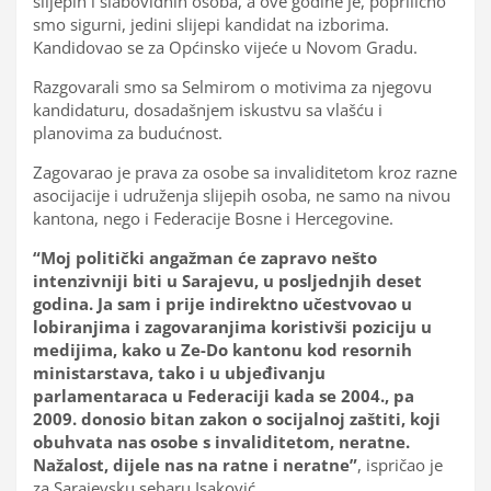
slijepih i slabovidnih osoba, a ove godine je, poprilično
smo sigurni, jedini slijepi kandidat na izborima.
Kandidovao se za Općinsko vijeće u Novom Gradu.
Razgovarali smo sa Selmirom o motivima za njegovu
kandidaturu, dosadašnjem iskustvu sa vlašću i
planovima za budućnost.
Zagovarao je prava za osobe sa invaliditetom kroz razne
asocijacije i udruženja slijepih osoba, ne samo na nivou
kantona, nego i Federacije Bosne i Hercegovine.
“Moj politički angažman će zapravo nešto
intenzivniji biti u Sarajevu, u posljednjih deset
godina. Ja sam i prije indirektno učestvovao u
lobiranjima i zagovaranjima koristivši poziciju u
medijima, kako u Ze-Do kantonu kod resornih
ministarstava, tako i u ubjeđivanju
parlamentaraca u Federaciji kada se 2004., pa
2009. donosio bitan zakon o socijalnoj zaštiti, koji
obuhvata nas osobe s invaliditetom, neratne.
Nažalost, dijele nas na ratne i neratne”
, ispričao je
za Sarajevsku seharu Isaković.