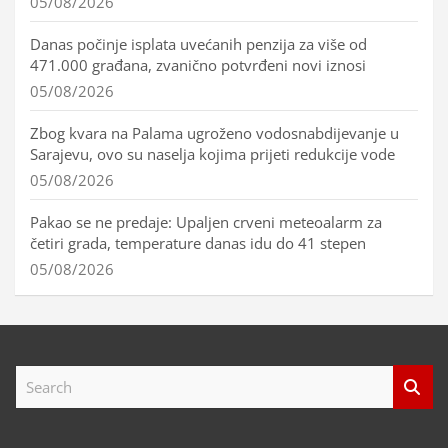
05/08/2026
Danas počinje isplata uvećanih penzija za više od
471.000 građana, zvanično potvrđeni novi iznosi
05/08/2026
Zbog kvara na Palama ugroženo vodosnabdijevanje u
Sarajevu, ovo su naselja kojima prijeti redukcije vode
05/08/2026
Pakao se ne predaje: Upaljen crveni meteoalarm za
četiri grada, temperature danas idu do 41 stepen
05/08/2026
S
e
a
r