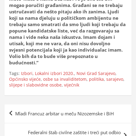
mogao poručiti građanima. Građani se ne trebaju
ustručavati da nešto pitaju ako ih zanima. Ljudi
koji sa nama djeluju u političkom ambijentu ne
trebaju samo smatrati da smo ljudi koji trebaju da
popune kandidatske liste, već da razgovaraju sa
nama i vide neka naša iskustva. Imam dojam i
utisak, koji me ne vara, da oni nisu dovoljno
svjesni potencijala koji ja kao individualac imam.
Volio bih da to bude više prepoznato u
budućnosti.”
Tags:
Izbori
,
Lokalni izbori 2020.
,
Novi Grad Sarajevo
,
Općinsko vijeće
,
osbe sa invaliditetom
,
politika
,
sarajevo
,
slijepe i slabovidne osobe
,
vijećnik
Navigacija
Mladi Francuz arbitar u meču Nizozemske i BiH
objava
Federalni štab civilne zaštite i treći put odbio