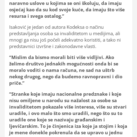
naravno uslove u kojima se oni školuju, da imaju
osjećaj kao da su kod svoje kuće, da imaju što više
resursa i svega ostalog.”
Isaković je jedan od autora Kodeksa o načinu
predstavljanja osoba sa invaliditetom u medijima, ali
mnogi ga nisu još počeli adekvatno koristiti, a tako ni
predstavnici izvršne i zakonodavne vlasti.
“Mislim da bismo morali biti više vidljivi. Ako
želimo društvo jednakih mogućnosti onda bi se
moralo voditi o nama računa, ne sad na uštrb
nekog drugog, nego da budemo ravnopravni i dio
priče.”
“Stranke koje imaju nacionalne predznake i koje
nisu omiljene u narodu su nažalost za osobe sa
invaliditetom pokazale više interesa, više su stvari
uradile, i ovo malo što smo uradili, nego što su to
uradile one koje se nazivaju građanskim i
ljevičarskim. To je činjenica iza koje ja stojim i koja
je mene donekle pokrenula da se upravo u jednu