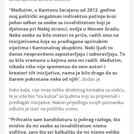
“Međutim, u Kantonu Sarajevu od 2012. godine
moj politički angažman indirektno počinje kroz
jedan odbor za osobe sa invaliditetom koji je
djelovao pri Našoj stranci, ovdje u Novom Gradu.
Neke osobe su bile motori te priče, radili smo na
inicijativama koje su predlagane općinskim
vijećima i Kantonalnoj skupštini. Neki ljudi to
danas neopravdano zapostavljaju i zaboravljaju. To
su bila vremena u kojima smo mi radili. Međutim,
nikada niko nije spomenuo da smo autori i
kreatori tih inicijativa, nama je bilo drago da su
barem pokretane neke od njih
“, dodao je.
Kako kaže, nije imao toliko direktnog kontakta sa vlašću,
te je više bio “iza kulisa” sa ljudima koji su pripremali i
predlagali inicijative. Nakon prijedloga svojih poznanika
odlučio je izaći na političku scenu.
“Prihvatio sam kandidaturu iz jednog razloga, što
mislim da mi osobe sa invaliditetom nismo
vidljive, zato što svi kalkulišu da mi nismo veliko