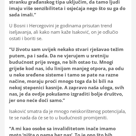
stranku građanskog tipa uključim, da tamo ljudi
imaju više senzibiliteta i osjećaja nego što su ga do
sada imali.”
U Bosni i Hercegovini je godinama prisutan trend
iseljavanja, ali kako nam kaže Isaković, on je odlučio
ostati i boriti se.
“U životu sam uvijek nekako stvari rješavao težim
putem, pa i sada. Da ne vjerujem u sretniju
budućnost prije svega, ne bih ostao tu. Mnogi
griješe kod nas, idu linijom manjeg otpora, pa odu
u neke sređene sisteme i tamo se pate na razne
načine, moraju proći mnogo toga da bi bili na
nekoj stepenici kasnije. A zapravo naša uloga, svih
nas, je da ovdje pokušamo izgraditi bolje društvo,
jer ono neće doći samo.”
Isaković smatra da je mnogo neiskorištenog potencijala,
te se nada da će se to u budućnosti promijeniti.
“A mi kao osobe sa invaliditetom inače imamo
moto ‘ništa o nama bez nas’. To je ono što bih