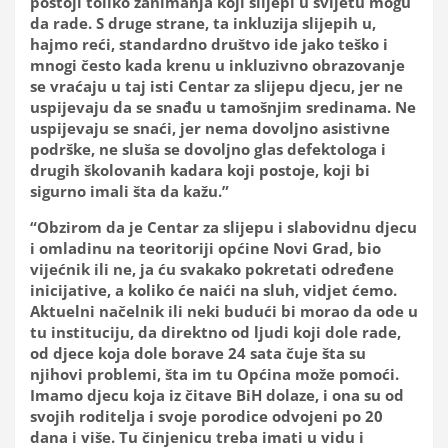
postoji toliko zanimanja koji slijepi u svijetu mogu
da rade. S druge strane, ta inkluzija slijepih u,
hajmo reći, standardno društvo ide jako teško i
mnogi često kada krenu u inkluzivno obrazovanje
se vraćaju u taj isti Centar za slijepu djecu, jer ne
uspijevaju da se snađu u tamošnjim sredinama. Ne
uspijevaju se snaći, jer nema dovoljno asistivne
podrške, ne sluša se dovoljno glas defektologa i
drugih školovanih kadara koji postoje, koji bi
sigurno imali šta da kažu.”
“Obzirom da je Centar za slijepu i slabovidnu djecu
i omladinu na teoritoriji općine Novi Grad, bio
vijećnik ili ne, ja ću svakako pokretati određene
inicijative, a koliko će naići na sluh, vidjet ćemo.
Aktuelni načelnik ili neki budući bi morao da ode u
tu instituciju, da direktno od ljudi koji dole rade,
od djece koja dole borave 24 sata čuje šta su
njihovi problemi, šta im tu Općina može pomoći.
Imamo djecu koja iz čitave BiH dolaze, i ona su od
svojih roditelja i svoje porodice odvojeni po 20
dana i više. Tu činjenicu treba imati u vidu i