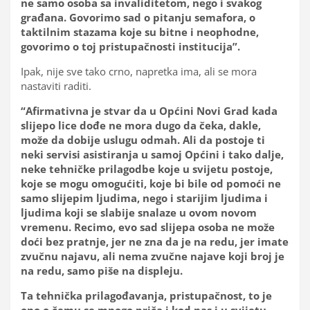
ne samo osoba sa invaliditetom, nego i svakog
građana. Govorimo sad o pitanju semafora, o
taktilnim stazama koje su bitne i neophodne,
govorimo o toj pristupačnosti institucija”.
Ipak, nije sve tako crno, napretka ima, ali se mora
nastaviti raditi.
“Afirmativna je stvar da u Općini Novi Grad kada
slijepo lice dođe ne mora dugo da čeka, dakle,
može da dobije uslugu odmah. Ali da postoje ti
neki servisi asistiranja u samoj Općini i tako dalje,
neke tehničke prilagodbe koje u svijetu postoje,
koje se mogu omogućiti, koje bi bile od pomoći ne
samo slijepim ljudima, nego i starijim ljudima i
ljudima koji se slabije snalaze u ovom novom
vremenu. Recimo, evo sad slijepa osoba ne može
doći bez pratnje, jer ne zna da je na redu, jer imate
zvučnu najavu, ali nema zvučne najave koji broj je
na redu, samo piše na displeju.
Ta tehnička prilagođavanja, pristupačnost, to je
ono o čemu se mnogo priča i kod nas i u svijetu,