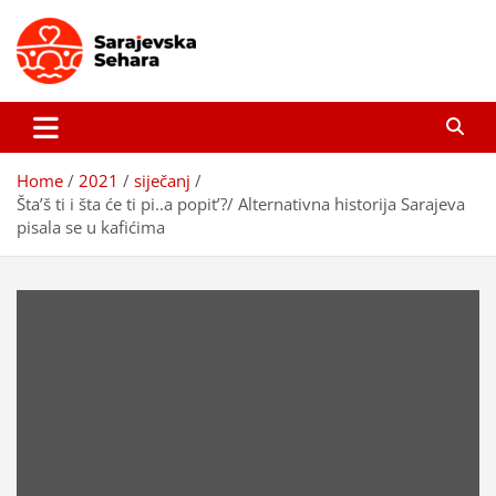
Skip
to
content
Sarajevska sehara
Gdje još uvijek ima pravo dobrih priča…
Home
2021
siječanj
Šta’š ti i šta će ti pi..a popit’?/ Alternativna historija Sarajeva
pisala se u kafićima