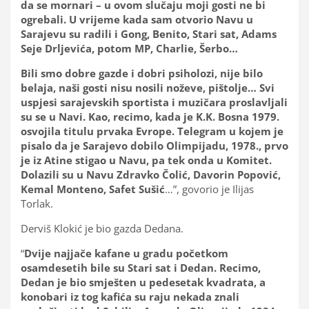
da se mornari – u ovom slučaju moji gosti ne bi
ogrebali. U vrijeme kada sam otvorio Navu u
Sarajevu su radili i Gong, Benito, Stari sat, Adams
Seje Drljevića, potom MP, Charlie, Šerbo…
Bili smo dobre gazde i dobri psiholozi, nije bilo
belaja, naši gosti nisu nosili noževe, pištolje… Svi
uspjesi sarajevskih sportista i muzičara proslavljali
su se u Navi. Kao, recimo, kada je K.K. Bosna 1979.
osvojila titulu prvaka Evrope. Telegram u kojem je
pisalo da je Sarajevo dobilo Olimpijadu, 1978., prvo
je iz Atine stigao u Navu, pa tek onda u Komitet.
Dolazili su u Navu Zdravko Čolić, Davorin Popović,
Kemal Monteno, Safet Sušić
…”, govorio je Ilijas
Torlak.
Derviš Klokić je bio gazda Dedana.
“
Dvije najjače kafane u gradu početkom
osamdesetih bile su Stari sat i Dedan. Recimo,
Dedan je bio smješten u pedesetak kvadrata, a
konobari iz tog kafića su raju nekada znali