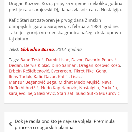
Dragan Kožović Kožo, prije, za vrijeme i nekoliko godina
poslije rata sarajevski DJ, danas vlasnik caféa Nostalgija.
Kafić Stari sat zatvoren je prvog dana Zimskih
olimpijskih igara u Sarajevu, 7. februara 1984. godine.
Tako je i gornja vremenska granica našeg teksta upravo
taj datum.
Tekst:
Slobodna Bosna
, 2012. godina
Tags:
Bane Toskić
,
Damir Lisac
,
Davor
,
Davorin Popović
,
Dedan
,
Derviš Klokić
,
Dino Salman
,
Dragan Kožović Kožo
,
Erbein Rešidbegović
,
Evergreen
,
Fikret Pike
,
Gong
,
Ilijas Torlak
,
Kafić Davor
,
Kafići
,
Lisac
,
Mensur Beganović Bega
,
Midhat Medo Mujkić
,
Nava
,
Neđo Alihodžić
,
Nedo Kapetanović
,
Nostalgija
,
Parkuša
,
sarajevo
,
Sejo Beširević
,
Stari sat
,
Suad Sutko Muzurović
Navigacija
Dok je radila ono što je najviše voljela: Preminula
objava
princeza crnogorskih planina