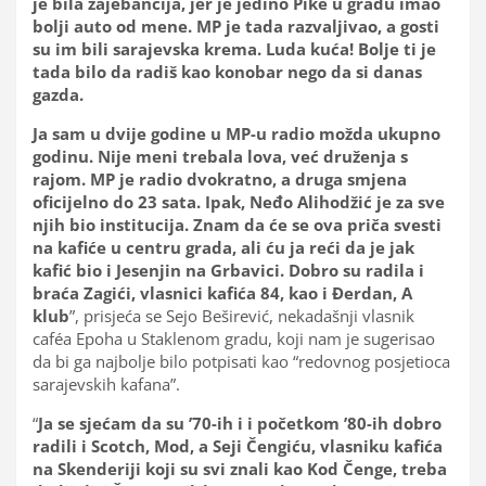
je bila zajebancija, jer je jedino Pike u gradu imao
bolji auto od mene. MP je tada razvaljivao, a gosti
su im bili sarajevska krema. Luda kuća! Bolje ti je
tada bilo da radiš kao konobar nego da si danas
gazda.
Ja sam u dvije godine u MP-u radio možda ukupno
godinu. Nije meni trebala lova, već druženja s
rajom. MP je radio dvokratno, a druga smjena
oficijelno do 23 sata. Ipak, Neđo Alihodžić je za sve
njih bio institucija. Znam da će se ova priča svesti
na kafiće u centru grada, ali ću ja reći da je jak
kafić bio i Jesenjin na Grbavici. Dobro su radila i
braća Zagići, vlasnici kafića 84, kao i Đerdan, A
klub
”, prisjeća se Sejo Beširević, nekadašnji vlasnik
caféa Epoha u Staklenom gradu, koji nam je sugerisao
da bi ga najbolje bilo potpisati kao “redovnog posjetioca
sarajevskih kafana”.
“
Ja se sjećam da su ’70-ih i i početkom ’80-ih dobro
radili i Scotch, Mod, a Seji Čengiću, vlasniku kafića
na Skenderiji koji su svi znali kao Kod Čenge, treba