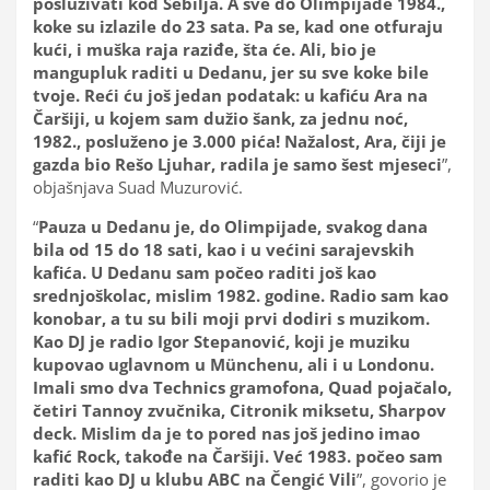
posluživati kod Sebilja. A sve do Olimpijade 1984.,
koke su izlazile do 23 sata. Pa se, kad one otfuraju
kući, i muška raja raziđe, šta će. Ali, bio je
mangupluk raditi u Dedanu, jer su sve koke bile
tvoje. Reći ću još jedan podatak: u kafiću Ara na
Čaršiji, u kojem sam dužio šank, za jednu noć,
1982., posluženo je 3.000 pića! Nažalost, Ara, čiji je
gazda bio Rešo Ljuhar, radila je samo šest mjeseci
”,
objašnjava Suad Muzurović.
“
Pauza u Dedanu je, do Olimpijade, svakog dana
bila od 15 do 18 sati, kao i u većini sarajevskih
kafića. U Dedanu sam počeo raditi još kao
srednjoškolac, mislim 1982. godine. Radio sam kao
konobar, a tu su bili moji prvi dodiri s muzikom.
Kao DJ je radio Igor Stepanović, koji je muziku
kupovao uglavnom u Münchenu, ali i u Londonu.
Imali smo dva Technics gramofona, Quad pojačalo,
četiri Tannoy zvučnika, Citronik miksetu, Sharpov
deck. Mislim da je to pored nas još jedino imao
kafić Rock, takođe na Čaršiji. Već 1983. počeo sam
raditi kao DJ u klubu ABC na Čengić Vili
”, govorio je