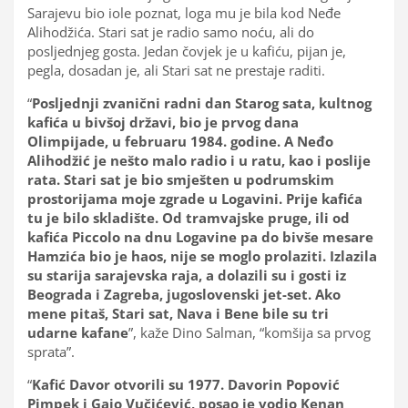
Sarajevu bio iole poznat, loga mu je bila kod Neđe
Alihodžića. Stari sat je radio samo noću, ali do
posljednjeg gosta. Jedan čovjek je u kafiću, pijan je,
pegla, dosadan je, ali Stari sat ne prestaje raditi.
“
Posljednji zvanični radni dan Starog sata, kultnog
kafića u bivšoj državi, bio je prvog dana
Olimpijade, u februaru 1984. godine. A Neđo
Alihodžić je nešto malo radio i u ratu, kao i poslije
rata. Stari sat je bio smješten u podrumskim
prostorijama moje zgrade u Logavini. Prije kafića
tu je bilo skladište. Od tramvajske pruge, ili od
kafića Piccolo na dnu Logavine pa do bivše mesare
Hamzića bio je haos, nije se moglo prolaziti. Izlazila
su starija sarajevska raja, a dolazili su i gosti iz
Beograda i Zagreba, jugoslovenski jet-set. Ako
mene pitaš, Stari sat, Nava i Bene bile su tri
udarne kafane
”, kaže Dino Salman, “komšija sa prvog
sprata”.
“
Kafić Davor otvorili su 1977. Davorin Popović
Pimpek i Gajo Vučićević, posao je vodio Kenan