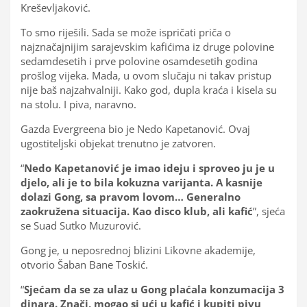
Kreševljaković.
To smo riješili. Sada se može ispričati priča o
najznačajnijim sarajevskim kafićima iz druge polovine
sedamdesetih i prve polovine osamdesetih godina
prošlog vijeka. Mada, u ovom slučaju ni takav pristup
nije baš najzahvalniji. Kako god, dupla kraća i kisela su
na stolu. I piva, naravno.
Gazda Evergreena bio je Nedo Kapetanović. Ovaj
ugostiteljski objekat trenutno je zatvoren.
“
Nedo Kapetanović je imao ideju i sproveo ju je u
djelo, ali je to bila kokuzna varijanta. A kasnije
dolazi Gong, sa pravom lovom… Generalno
zaokružena situacija. Kao disco klub, ali kafić
”, sjeća
se Suad Sutko Muzurović.
Gong je, u neposrednoj blizini Likovne akademije,
otvorio Šaban Bane Toskić.
“
Sjećam da se za ulaz u Gong plaćala konzumacija 3
dinara. Znači, mogao si ući u kafić i kupiti pivu