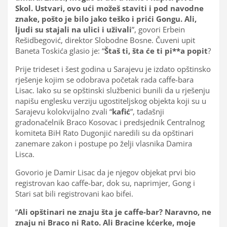
Skol. Ustvari, ovo ući možeš staviti i pod navodne
znake, pošto je bilo jako teško i prići Gongu. Ali,
ljudi su stajali na ulici i uživali
”, govori Erbein
Rešidbegović, direktor Slobodne Bosne. Čuveni upit
Baneta Toskića glasio je: “
Štaš ti, šta će ti pi**a popit
?
Prije trideset i šest godina u Sarajevu je izdato opštinsko
rješenje kojim se odobrava početak rada caffe-bara
Lisac. Iako su se opštinski službenici bunili da u rješenju
napišu englesku verziju ugostiteljskog objekta koji su u
Sarajevu kolokvijalno zvali “
kafić
”, tadašnji
gradonačelnik Braco Kosovac i predsjednik Centralnog
komiteta BiH Rato Dugonjić naredili su da opštinari
zanemare zakon i postupe po želji vlasnika Damira
Lisca.
Govorio je Damir Lisac da je njegov objekat prvi bio
registrovan kao caffe-bar, dok su, naprimjer, Gong i
Stari sat bili registrovani kao bifei.
“
Ali opštinari ne znaju šta je caffe-bar? Naravno, ne
znaju ni Braco ni Rato. Ali Bracine kćerke, moje