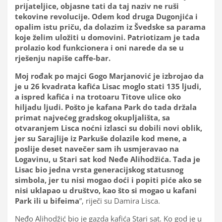
prijateljice, objasne tati da taj naziv ne ruši
tekovine revolucije. Odem kod druga Dugonjića i
opalim istu priču, da dolazim iz Švedske sa parama
koje želim uložiti u domovini. Patriotizam je tada
prolazio kod funkcionera i oni narede da se u
rješenju napiše caffe-bar.
Moj rođak po majci Gogo Marjanović je izbrojao da
je u 26 kvadrata kafića Lisac moglo stati 135 ljudi,
a ispred kafića i na trotoaru Titove ulice oko
hiljadu ljudi. Pošto je kafana Park do tada držala
primat najvećeg gradskog okupljališta, sa
otvaranjem Lisca noćni izlasci su dobili novi oblik,
jer su Sarajlije iz Parkuše dolazile kod mene, a
poslije deset navečer sam ih usmjeravao na
Logavinu, u Stari sat kod Neđe Alihodžića. Tada je
Lisac bio jedna vrsta generacijskog statusnog
simbola, jer tu nisi mogao doći i popiti piće ako se
nisi uklapao u društvo, kao što si mogao u kafani
Park ili u bifeima
”, riječi su Damira Lisca.
Neđo Alihodžić bio je gazda kafića Stari sat. Ko god je u