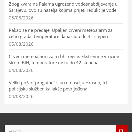
Zbog kvara na Palama ugroženo vodosnabdijevanje u
Sarajevu, ovo su naselja kojima prijeti redukcije vode
05/08/2026
Pakao se ne predaje: Upaljen crveni meteoalarm za
četiri grada, temperature danas idu do 41 stepen
05/08/2026
Crveni meteoalarm za tri bh. regije: Ekstremne vrućine
širom BiH, temperature rastu do 42 stepena
04/08/2026
Veliki požar “progutao” stan u naselju Hrasno, tri
policijska službenika lakše povrijeđena
04/08/2026
S