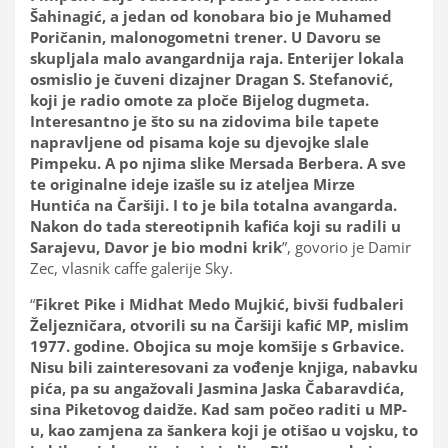
Šahinagić, a jedan od konobara bio je Muhamed
Poričanin, malonogometni trener. U Davoru se
skupljala malo avangardnija raja. Enterijer lokala
osmislio je čuveni dizajner Dragan S. Stefanović,
koji je radio omote za ploče Bijelog dugmeta.
Interesantno je što su na zidovima bile tapete
napravljene od pisama koje su djevojke slale
Pimpeku. A po njima slike Mersada Berbera. A sve
te originalne ideje izašle su iz ateljea Mirze
Huntića na Čaršiji. I to je bila totalna avangarda.
Nakon do tada stereotipnih kafića koji su radili u
Sarajevu, Davor je bio modni krik
”, govorio je Damir
Zec, vlasnik caffe galerije Sky.
“
Fikret Pike i Midhat Medo Mujkić, bivši fudbaleri
Željezničara, otvorili su na Čaršiji kafić MP, mislim
1977. godine. Obojica su moje komšije s Grbavice.
Nisu bili zainteresovani za vođenje knjiga, nabavku
pića, pa su angažovali Jasmina Jaska Čabaravdića,
sina Piketovog daidže. Kad sam počeo raditi u MP-
u, kao zamjena za šankera koji je otišao u vojsku, to