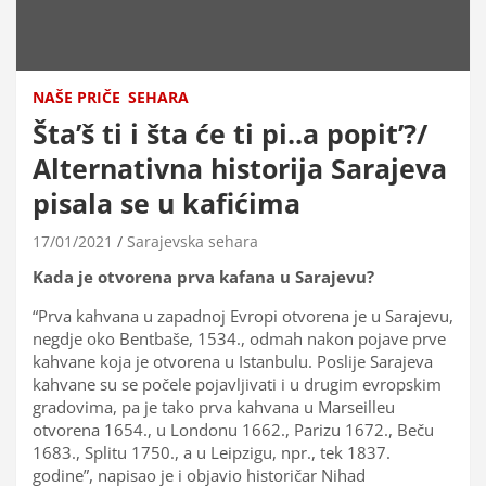
NAŠE PRIČE
SEHARA
Šta’š ti i šta će ti pi..a popit’?/
Alternativna historija Sarajeva
pisala se u kafićima
17/01/2021
Sarajevska sehara
Kada je otvorena prva kafana u Sarajevu?
“Prva kahvana u zapadnoj Evropi otvorena je u Sarajevu,
negdje oko Bentbaše, 1534., odmah nakon pojave prve
kahvane koja je otvorena u Istanbulu. Poslije Sarajeva
kahvane su se počele pojavljivati i u drugim evropskim
gradovima, pa je tako prva kahvana u Marseilleu
otvorena 1654., u Londonu 1662., Parizu 1672., Beču
1683., Splitu 1750., a u Leipzigu, npr., tek 1837.
godine”, napisao je i objavio historičar Nihad