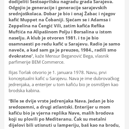
dodijeliti Šestoaprilsku nagradu grada Sarajeva.
Odgojio je generacije i generacije sarajevskih
srednjoškolaca. Dobar je bio i onaj Žabac i njegov
kafić Muppet na Čobaniji. Sjećam se i Adamsa i
Zeppelina na Čengić Vili, zatim kafića Refika
Muftića na Alipašinom Polju i Borsalina u istom
naselju. A klub je otvoren 1981. i to je bio
osamnaesti po redu kafić u Sarajevu. Radio je samo
naveče, a kad sam ga je preuzeo, 1984., radili smo
dvokratno
”, kaže Mensur Beganović Bega, vlasnik
parfimerije BEM Commerce.
Ilijas Torlak otvorio je 1. januara 1978. Navu, prvi
konceptualni kafić u Sarajevu. Nava je ime dubrovačkog
jedrenjaka, a enterijer u tom kafiću bio je osmišljen kao
brodska kabina.
“
Bile se dvije vrste jedrenjaka Nava. Jedan je bio
sredozemni, a drugi atlantski. Enterijer u mom
kafiću bio je vjerna replika Nave, malih brodova
koji su plovili po Mediteranu. Čak su metalni
dijelovi bili utisnuti u lamperiju, baš kao na brodu,