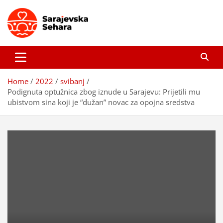
Skip
to
content
Sarajevska sehara
Gdje još uvijek ima pravo dobrih priča…
Home
2022
svibanj
Podignuta optužnica zbog iznude u Sarajevu: Prijetili mu
ubistvom sina koji je “dužan” novac za opojna sredstva