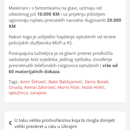
Maskirani i s fantomkama na glavi, uzimaju od
oštećenog još
10.000 KM
i uz prijetnju pištoljem
ugovoraju isplatu preostalih navodno dugovanih
20.000
KM
.
Nakon toga je uslijedilo hapšenje optuženih od strane
policijskih službenika MUP-a KS.
Postupajuća tužiteljica je za glavni pretres predložila
saslušanje šest svjedoka, jednog vještaka, izvođenje
presretnutih telefonskih razgovora optuženih i
više od
60 materijalnih dokaza
.
Tags:
Amin Šehović
,
Bakir Bahtijarević
,
Denis Bezek
,
Iznuda
,
Kemal Zahirović
,
Muris Filan
,
Nidal Hirkić
,
optužnica
,
sarajevo
Navigacija
U toku velika protivofanziva koja bi mogla donijeti
objava
veliki preokret u ratu u Ukrajini