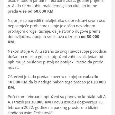
osobe, tokom januara i februara 2022. godine prijetila
A. A. da će mu ubiti maloljetnog sina ukoliko im ne
preda
više od 60.000 KM
.
Najprije su naredili maloljetniku da predstavi svom ocu
nepostojeće probleme u koje je došao navodnom
prodajom droge, tačnije, da je stvorio dugove prema
dobavljačima opojnih sredstava u iznosu
od 30.000
KM
.
Nakon što je A. A. u strahu za svoj i život svoje porodice,
došao na mjesto gdje su otpuženi zahtijevali, jedan od
njih mu je prislonio pištolj na potiljak i tražio da preda
novac.
Oštećeni je tada predao kovertu u kojoj se
nalazilo
10.000 KM
da bi nedugo nakon toga predao još
20.000
KM
.
Početkom februara, optuženi su ponovno kontaktirali A.
A. i tražili još
30.000 KM
i novu iznudu dogovaraju 10.
februara 2022. godine na parking prostoru u blizini
stadiona Asim Ferhatović.