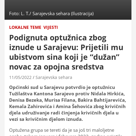
Foto: L. T./ Sarajevska sehara (Ilustracija)
LOKALNE TEME
VIJESTI
Podignuta optužnica zbog
iznude u Sarajevu: Prijetili mu
ubistvom sina koji je “dužan”
novac za opojna sredstva
11/05/2022
Sarajevska sehara
Općinski sud u Sarajevu potvrdio je optužnicu
Tužilaštva Kantona Sarajevo protiv Nidala Hirkića,
Denisa Bezeka, Murisa Filana, Bakira Bahtijarevića,
Kemala Zahirovića i Amina Šehovića zbog krivičnih
djela udruživanje radi činjenja krivičnih djela u
vezi sa krivičnim djelom iznuda.
Optužena grupa se tereti da je sa još tri maloljetne